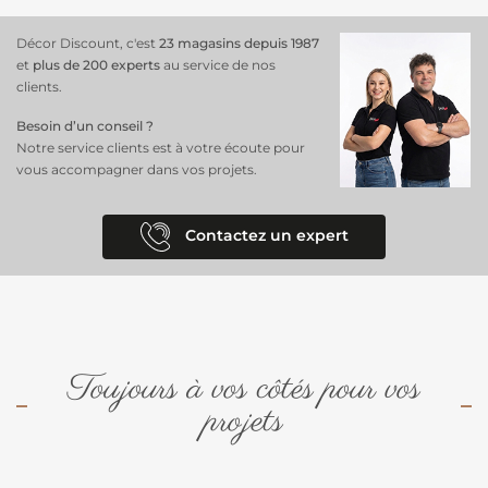
des couleurs neutres chic, des nuances calmes inspirées de la nature,
ainsi que quelques teintes funky et audacieuses. Elle existe aussi en
Décor Discount, c'est
23 magasins depuis 1987
dimension 100 x 100 cm
et
plus de 200 experts
au service de nos
clients.
Besoin d’un conseil ?
Notre service clients est à votre écoute pour
vous accompagner dans vos projets.
Contactez un expert
Toujours à vos côtés pour vos
projets