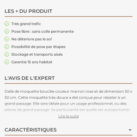
LES + DU PRODUIT
Très grand trafic
Pose libre : sans colle permanente
Ne déteriore pas le sol
Possibilité de pose par étapes
Stockage et transports aisés
Garantie 15 ans habitat
L'AVIS DE L'EXPERT
Dalle de moquette bouclée couleur marron rose et de dimension 50 x
50 cm. Cette moquette très douce a été conçue pour résister à un
grand passage. Elle sera idéale pour un usage professionnel, ou des
pièces de grand passage. Sa particularité est quelle est autoportante :
elle se pose très rapidement et très facilement. Elle ne nécessite pas
Lire la suite
de colle et a une très bonne isolation phonique. Elle vous permet de
refaire votre pièce un peu de temps. Très épaisse, elle apportera un
CARACTÉRISTIQUES
trés bon confort à la marche. Elle se décline en 27 couleurs, incluant