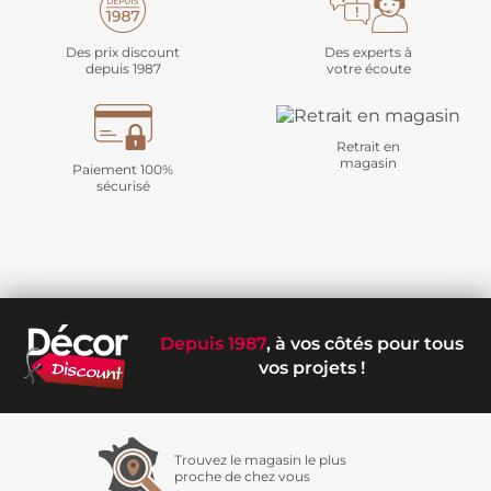
Des prix discount
Des experts à
depuis 1987
votre écoute
Retrait en
magasin
Paiement 100%
sécurisé
Depuis 1987
, à vos côtés pour tous
vos projets !
Trouvez le magasin le plus
proche de chez vous