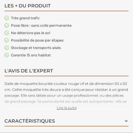
LES + DU PRODUIT
Très grand trafic
Pose libre : sans colle permanente
Ne déteriore pas le sol
Possibilité de pose par étapes
Stockage et transports aisés
Garantie 15 ans habitat
L'AVIS DE L'EXPERT
Dalle de moquette bouclée couleur rouge vif et de dimension 50 x 50
cm. Cette moquette très douce a été conçue pour résister à un grand
passage. Elle sera idéale pour un usage professionnel, ou des pièces
de grand passage. Sa particularité est quelle est autoportante : elle se
pose très rapidement et très facilement. Elle ne nécessite pas de colle
Lire la suite
et a une très bonne isolation phonique. Elle vous permet de refaire
votre pièce un peu de temps. Très épaisse, elle apportera un trés bon
CARACTÉRISTIQUES
confort à la marche. Elle se décline en 27 couleurs, incluant des
couleurs neutres chic, des nuances calmes inspirées de la nature,