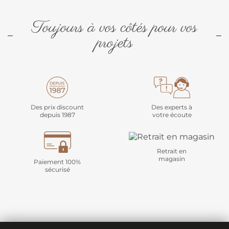
Toujours à vos côtés pour vos
projets
Des prix discount
Des experts à
depuis 1987
votre écoute
Retrait en
magasin
Paiement 100%
sécurisé