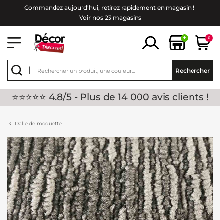
Commandez aujourd'hui, retirez rapidement en magasin !
Voir nos 23 magasins
+
0
Rechercher
⭐⭐⭐⭐⭐ 4.8/5 - Plus de 14 000 avis clients !
Dalle de moquette