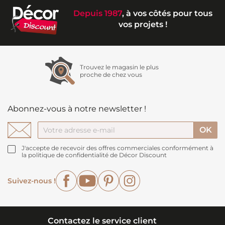
Depuis 1987
, à vos côtés pour tous
vos projets !
Trouvez le magasin le plus
proche de chez vous
Abonnez-vous à notre newsletter !
J'accepte de recevoir des offres commerciales conformément à
la politique de confidentialité de Décor Discount
Facebook
YouTube
Pinterest
Instagram
Suivez-nous !
Contactez le service client