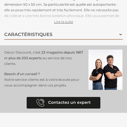
dimension 50 x 50 cm. Sa particularité est quelle est autoportante :
elle se pose très rapidement et très facilement. Elle ne nécessite pas
de colle et a une très bonne isolation phonique. Elle vous permet de
refaire votre pièce un peu de temps. Très épaisse, elle apportera un
Lire la suite
trés bon confort à la marche.
CARACTÉRISTIQUES
Décor Discount, c'est
23 magasins depuis 1987
et
plus de 200 experts
au service de nos
clients.
Besoin d’un conseil ?
Notre service clients est à votre écoute pour
vous accompagner dans vos projets.
Contactez un expert