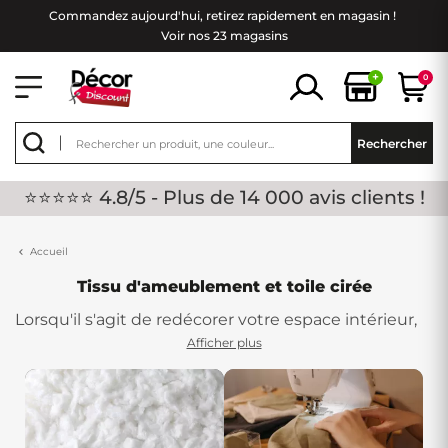
Commandez aujourd'hui, retirez rapidement en magasin !
Voir nos 23 magasins
+
0
Rechercher
⭐⭐⭐⭐⭐ 4.8/5 - Plus de 14 000 avis clients !
Accueil
Tissu d'ameublement et toile cirée
Lorsqu'il s'agit de redécorer votre espace intérieur,
les
tissus
jouent un rôle crucial dans la création
Afficher plus
d'une atmosphère chaleureuse et accueillante.
Chez Décor Discount, nous vous proposons une
vaste
sélection de tissus pas chers
, offrant une
multitude d'options pour mettre en valeur votre
maison avec style et élégance, sans vous ruiner.