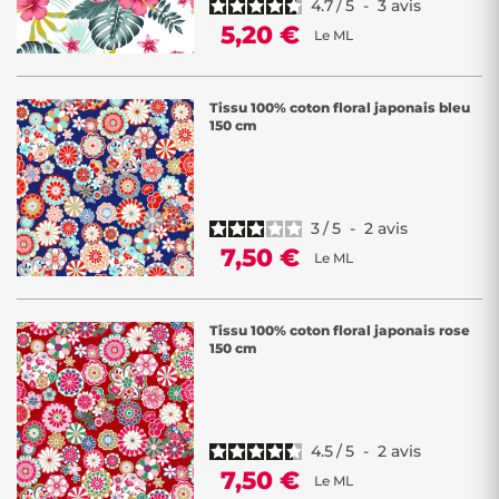
4.7
/
5
-
3
avis
5,20 €
Le ML
Tissu 100% coton floral japonais bleu
150 cm
3
/
5
-
2
avis
7,50 €
Le ML
Tissu 100% coton floral japonais rose
150 cm
4.5
/
5
-
2
avis
7,50 €
Le ML