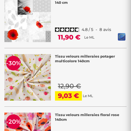
140 cm
4.8
/
5
-
8
avis
11,90 €
Le ML
Tissu velours milleraies potager
multicolore 140cm
-30%
12,90 €
9,03 €
Le ML
Tissu velours milleraies floral rose
140cm
-20%