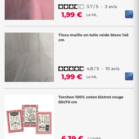
3.7
/
5
-
3
avis
1,99 €
Le ML
Tissu maille en tulle raide blanc 145
cm
4.8
/
5
-
10
avis
1,99 €
Le ML
Torchon 100% coton bistrot rouge
50x70 cm
6,39 €
L'Unité