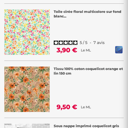
Toile cirée floral multicolore sur fond
blanc...
5
/
5
-
7
avis
3,90 €
Le ML
Tissu 100% coton coquelicot orange et
lin 150 cm
9,50 €
Le ML
Sous nappe imprimé coquelicot gris