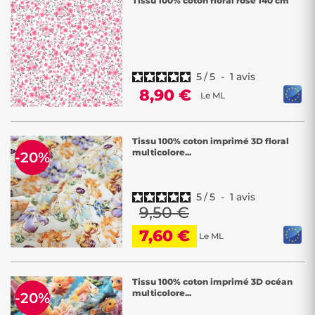
Tissu 100% coton floral rose 140 cm
5
/
5
-
1
avis
8,90 €
Le ML
Tissu 100% coton imprimé 3D floral
multicolore...
-20%
5
/
5
-
1
avis
9,50 €
7,60 €
Le ML
Tissu 100% coton imprimé 3D océan
multicolore...
-20%