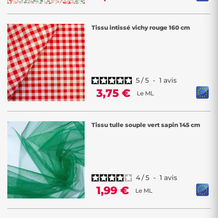
Tissu intissé vichy rouge 160 cm
5
/
5
-
1
avis
3,75 €
Le ML
Tissu tulle souple vert sapin 145 cm
4
/
5
-
1
avis
1,99 €
Le ML