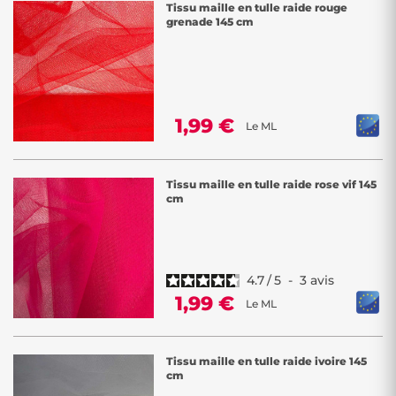
Tissu maille en tulle raide rouge
grenade 145 cm
1,99 €
Le ML
Tissu maille en tulle raide rose vif 145
cm
4.7
/
5
-
3
avis
1,99 €
Le ML
Tissu maille en tulle raide ivoire 145
cm