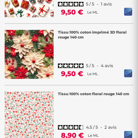
5
/
5
-
1
avis
9,50 €
Le ML
Tissu 100% coton imprimé 3D floral
rouge 140 cm
5
/
5
-
4
avis
9,50 €
Le ML
Tissu 100% coton floral rouge 140 cm
4.5
/
5
-
2
avis
8,90 €
Le ML