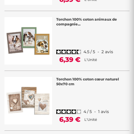
Torchon 100% coton animaux de
compagnie...
4.5
/
5
-
2
avis
6,39 €
L'Unité
Torchon 100% coton cœur naturel
50x70 cm
4
/
5
-
1
avis
6,39 €
L'Unité