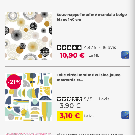
Sous-nappe imprimé mandala beige
blanc 140 cm
4.9
/
5
-
16
avis
10,90 €
Le ML
Toile cirée imprimé cuisine jaune
moutarde et...
-21%
5
/
5
-
1
avis
3,90 €
3,10 €
Le ML