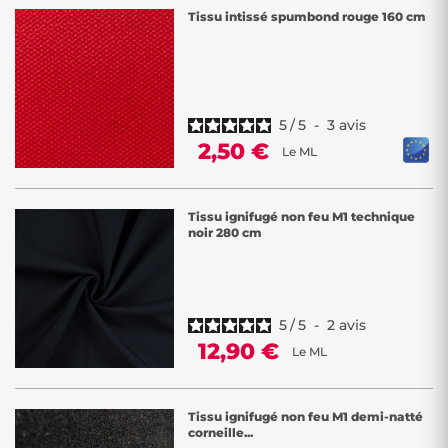
Tissu intissé spumbond rouge 160 cm
5
/
5
-
3
avis
2,50 €
Le ML
Tissu ignifugé non feu M1 technique
noir 280 cm
5
/
5
-
2
avis
12,90 €
Le ML
Tissu ignifugé non feu M1 demi-natté
corneille...