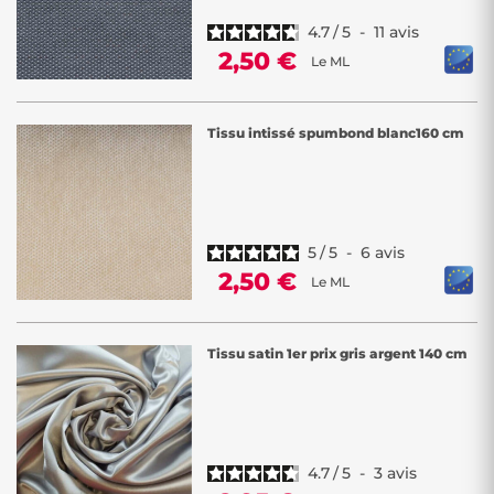
4.7
/
5
-
11
avis
2,50 €
Le ML
Tissu intissé spumbond blanc160 cm
5
/
5
-
6
avis
2,50 €
Le ML
Tissu satin 1er prix gris argent 140 cm
4.7
/
5
-
3
avis