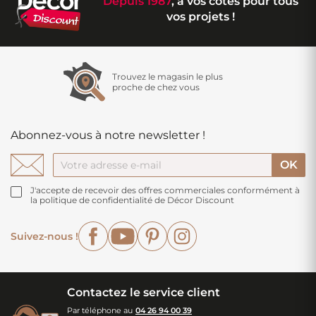
Depuis 1987
, à vos côtés pour tous
vos projets !
Trouvez le magasin le plus
proche de chez vous
Abonnez-vous à notre newsletter !
J'accepte de recevoir des offres commerciales conformément à
la politique de confidentialité de Décor Discount
Facebook
YouTube
Pinterest
Instagram
Suivez-nous !
Contactez le service client
Par téléphone au
04 26 94 00 39