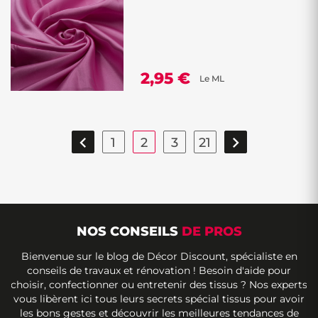
2,95 €
Le ML


1
2
3
21
NOS CONSEILS
DE PROS
Bienvenue sur le blog de Décor Discount, spécialiste en
conseils de travaux et rénovation ! Besoin d'aide pour
choisir, confectionner ou entretenir des tissus ? Nos experts
vous libèrent ici tous leurs secrets spécial tissus pour avoir
les bons gestes et découvrir les meilleures tendances de