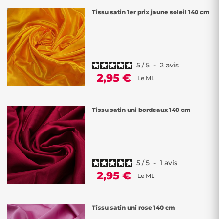
Tissu satin 1er prix jaune soleil 140 cm
5
/
5
-
2
avis
2,95 €
Le ML
Tissu satin uni bordeaux 140 cm
5
/
5
-
1
avis
2,95 €
Le ML
Tissu satin uni rose 140 cm