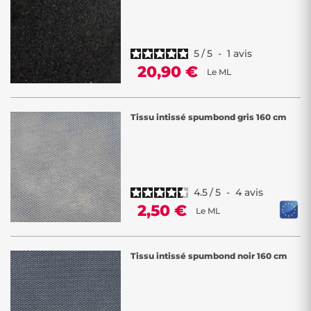
5
/
5
-
1
avis
20,90 €
Le ML
Tissu intissé spumbond gris 160 cm
4.5
/
5
-
4
avis
2,50 €
Le ML
Tissu intissé spumbond noir 160 cm