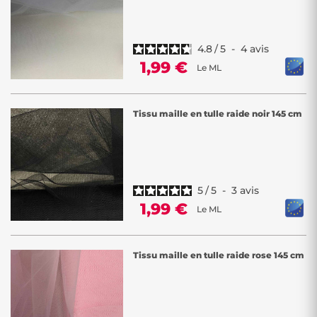
4.8
/
5
-
4
avis
1,99 €
Le ML
Tissu maille en tulle raide noir 145 cm
5
/
5
-
3
avis
1,99 €
Le ML
Tissu maille en tulle raide rose 145 cm