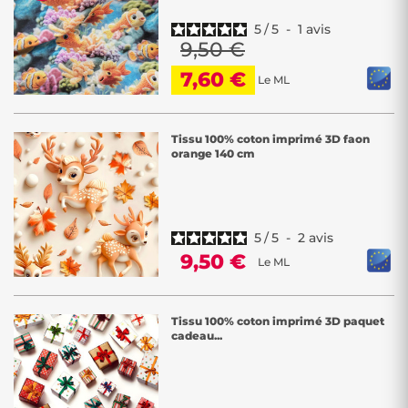
5
/
5
-
1
avis
9,50 €
7,60 €
Le ML
Tissu 100% coton imprimé 3D faon
orange 140 cm
5
/
5
-
2
avis
9,50 €
Le ML
Tissu 100% coton imprimé 3D paquet
cadeau...