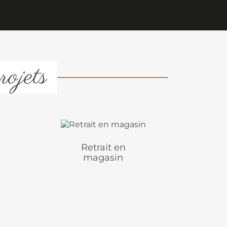
rojets
Retrait en
magasin