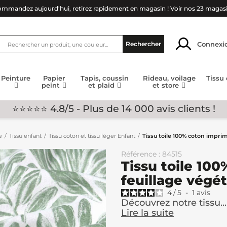
mmandez aujourd'hui, retirez rapidement en magasin !
Voir nos 23 magas
Connexi
Rechercher
Peinture
Papier
Tapis, coussin
Rideau, voilage
Tissu
peint
et plaid
et store
⭐⭐⭐⭐⭐ 4.8/5 - Plus de 14 000 avis clients !
e
Tissu enfant
Tissu coton et tissu léger Enfant
Tissu toile 100% coton impri
Référence : 84515
Tissu toile 10
feuillage végé
4
/
5
-
1
avis
Découvrez notre tissu...
Lire la suite