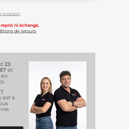
 livraison.
 repris ni échangé.
itions de retours
st
23
987
et
au
s.
 ?
s est à
ous
vos