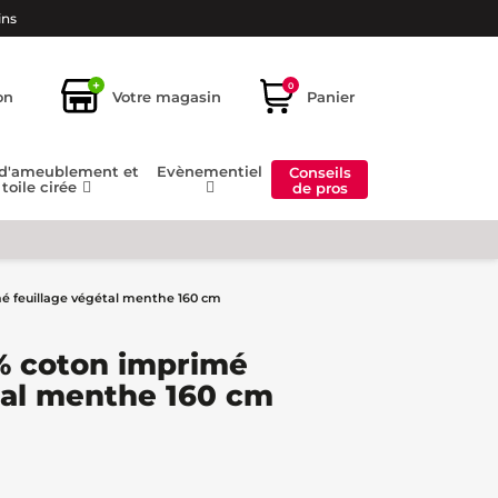
ins
+
0
on
Votre magasin
Panier
 d'ameublement et
Evènementiel
Conseils
toile cirée
de pros
mé feuillage végétal menthe 160 cm
0% coton imprimé
tal menthe 160 cm