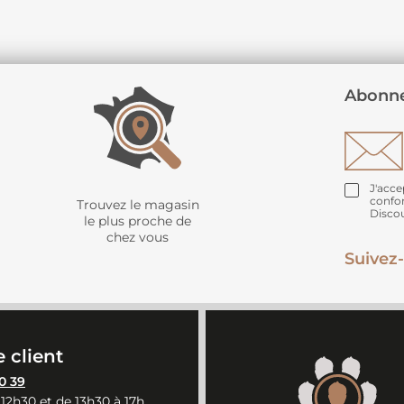
Abonne
J'acce
confo
Trouvez le magasin
Disco
le plus proche de
chez vous
Suivez-
 client
0 39
 12h30 et de 13h30 à 17h