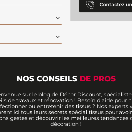
he de fraîcheur à votre
Contactez un
 de haute qualité
 couleurs vives lavage
gance et de nature à
age végétal menthe.
NOS CONSEILS
DE PROS
envenue sur le blog de Décor Discount, spécialiste
ils de travaux et rénovation ! Besoin d'aide pour ch
fectionner ou entretenir des tissus ? Nos experts 
èrent ici tous leurs secrets spécial tissus pour avoir
ons gestes et découvrir les meilleures tendances 
décoration !