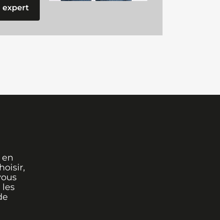
 expert
 en
oisir,
vous
 les
de