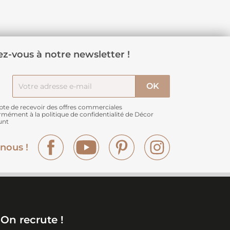
z-vous à notre newsletter !
pte de recevoir des offres commerciales
rmément à
la politique de confidentialité de Décor
unt
Facebook
YouTube
Pinterest
Instagram
nous !
On recrute !