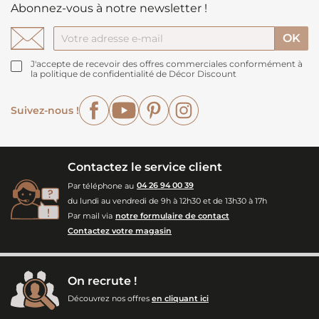
Abonnez-vous à notre newsletter !
J'accepte de recevoir des offres commerciales conformément à
la politique de confidentialité de Décor Discount
Facebook
YouTube
Pinterest
Instagram
Suivez-nous !
Contactez le service client
Par téléphone au
04 26 94 00 39
du lundi au vendredi de 9h à 12h30 et de 13h30 à 17h
Par mail via
notre formulaire de contact
Contactez votre magasin
On recrute !
Découvrez nos offres
en cliquant ici