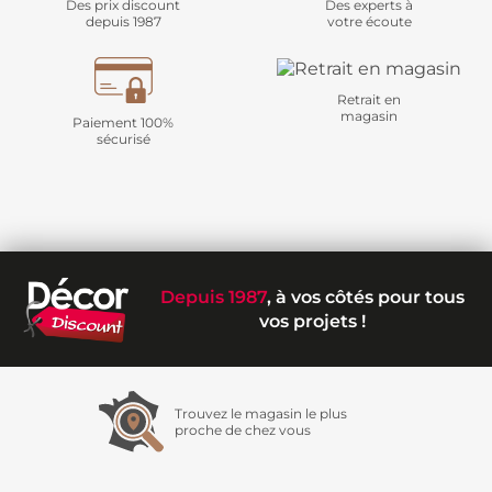
Des prix discount
Des experts à
depuis 1987
votre écoute
Retrait en
magasin
Paiement 100%
sécurisé
Depuis 1987
, à vos côtés pour tous
vos projets !
Trouvez le magasin le plus
proche de chez vous