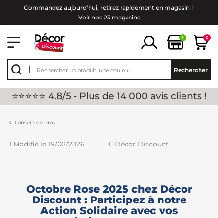
Commandez aujourd'hui, retirez rapidement en magasin !
Voir nos 23 magasins
+
0
Rechercher
⭐⭐⭐⭐⭐ 4.8/5 - Plus de 14 000 avis clients !
Conseils de pros
Modifié le 19/02/2026
Décor Discount
Octobre Rose 2025 chez Décor
Discount : Participez à notre
Action Solidaire avec vos