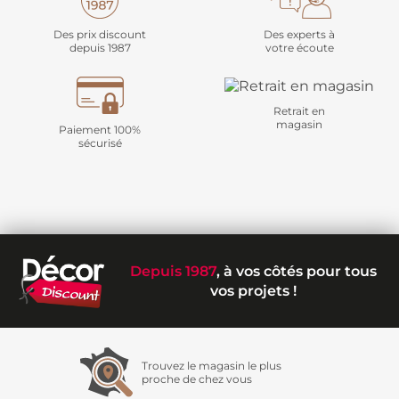
Des prix discount
Des experts à
depuis 1987
votre écoute
Retrait en
magasin
Paiement 100%
sécurisé
Depuis 1987
, à vos côtés pour tous
vos projets !
Trouvez le magasin le plus
proche de chez vous