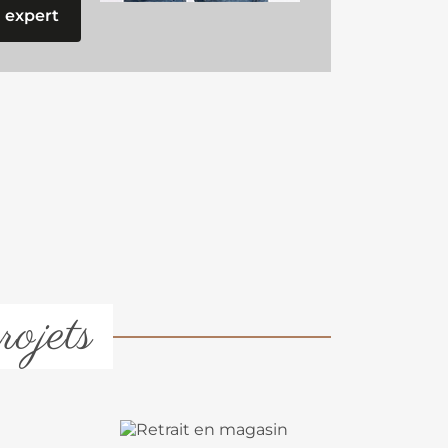
 expert
rojets