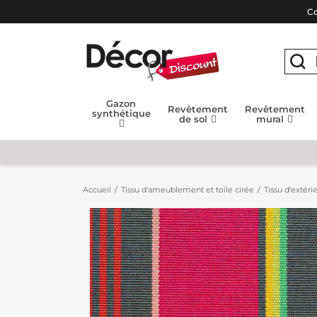
Co
Gazon
Revêtement
Revêtement
synthétique
de sol
mural
Accueil
Tissu d'ameublement et toile cirée
Tissu d'extéri