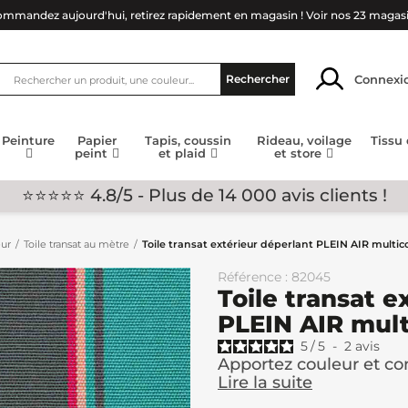
mmandez aujourd'hui, retirez rapidement en magasin !
Voir nos 23 magas
Connexi
Rechercher
Peinture
Papier
Tapis, coussin
Rideau, voilage
Tissu
peint
et plaid
et store
⭐⭐⭐⭐⭐ 4.8/5 - Plus de 14 000 avis clients !
eur
Toile transat au mètre
Toile transat extérieur déperlant PLEIN AIR multic
Référence : 82045
Toile transat e
PLEIN AIR mult
5
/
5
-
2
avis
Apportez couleur et con
Lire la suite