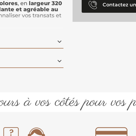
olores
, en
largeur 320
Contactez un
lante et agréable au
nnaliser vos transats et
t
durabilité et
ée une atmosphère
ayer votre
jardin,
nement des journées
s ou fauteuils
urs à vos côtés pour vos p