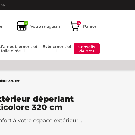
ins
+
0
on
Votre magasin
Panier
 d'ameublement et
Evènementiel
Conseils
toile cirée
de pros
olore 320 cm
xtérieur déperlant
icolore 320 cm
fort à votre espace extérieur...