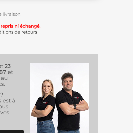
 livraison.
 repris ni échangé.
itions de retours
st
23
987
et
au
s.
 ?
s est à
ous
vos