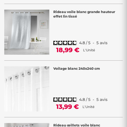
Rideau voile blanc grande hauteur
effet lin tissé
4.8
/
5
-
5
avis
18,99 €
L'Unité
Voilage blanc 240x240 cm
4.8
/
5
-
5
avis
13,99 €
L'Unité
Rideau œillets voile blanc