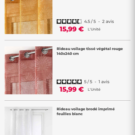
4.5
/
5
-
2
avis
15,99 €
L'Unité
Rideau voilage tissé végétal rouge
140x240 cm
5
/
5
-
1
avis
15,99 €
L'Unité
Rideau voilage brodé imprimé
feuilles blanc