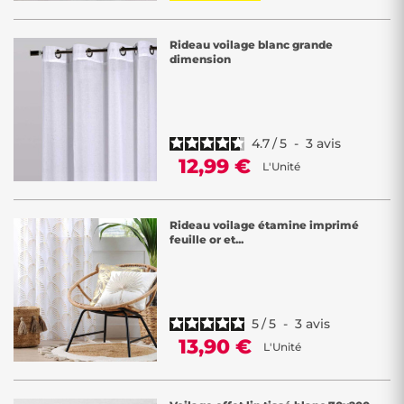
Rideau voilage blanc grande
dimension
4.7
/
5
-
3
avis
12,99 €
L'Unité
Rideau voilage étamine imprimé
feuille or et...
5
/
5
-
3
avis
13,90 €
L'Unité