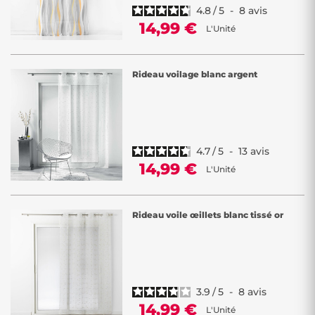
4.8
/
5
-
8
avis
14,99 €
L'Unité
Rideau voilage blanc argent
4.7
/
5
-
13
avis
14,99 €
L'Unité
Rideau voile œillets blanc tissé or
3.9
/
5
-
8
avis
14,99 €
L'Unité