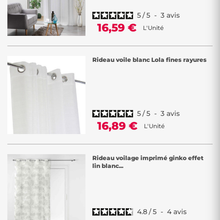
5
/
5
-
3
avis
16,59 €
L'Unité
Rideau voile blanc Lola fines rayures
5
/
5
-
3
avis
16,89 €
L'Unité
Rideau voilage imprimé ginko effet
lin blanc...
4.8
/
5
-
4
avis