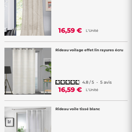
16,59 €
L'Unité
Rideau voilage effet lin rayures écru
4.8
/
5
-
5
avis
16,59 €
L'Unité
Rideau voile tissé blanc