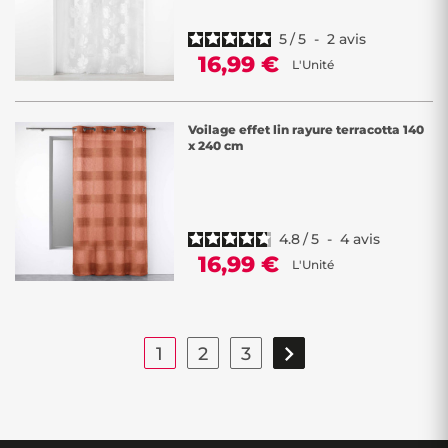
5
/
5
-
2
avis
16,99 €
L'Unité
Voilage effet lin rayure terracotta 140
x 240 cm
4.8
/
5
-
4
avis
16,99 €
L'Unité

1
2
3