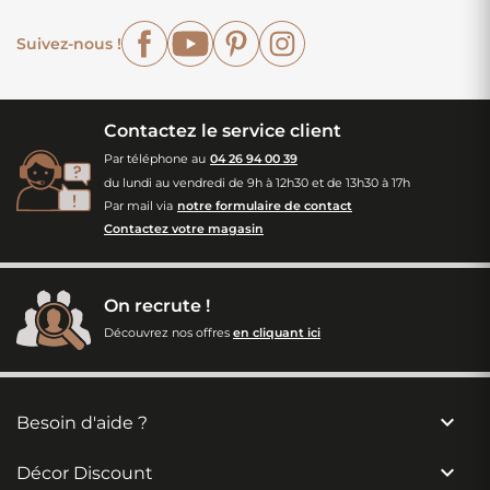
Facebook
YouTube
Pinterest
Instagram
Suivez-nous !
Contactez le service client
Par téléphone au
04 26 94 00 39
du lundi au vendredi de 9h à 12h30 et de 13h30 à 17h
Par mail via
notre formulaire de contact
Contactez votre magasin
On recrute !
Découvrez nos offres
en cliquant ici

Besoin d'aide ?

Décor Discount