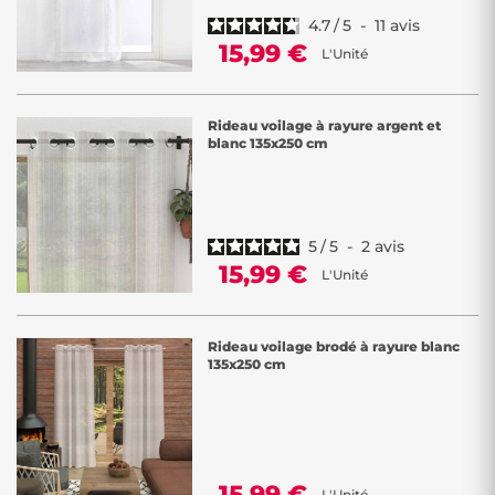
4.7
/
5
-
11
avis
15,99 €
L'Unité
Rideau voilage à rayure argent et
blanc 135x250 cm
5
/
5
-
2
avis
15,99 €
L'Unité
Rideau voilage brodé à rayure blanc
135x250 cm
15,99 €
L'Unité