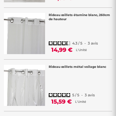
Rideau œillets étamine blanc, 260cm
de hauteur
4.3
/
5
-
3
avis
14,99 €
L'Unité
Rideau œillets métal voilage blanc
5
/
5
-
3
avis
15,59 €
L'Unité