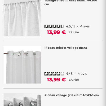
Voilage effet lin tissé blanc 70x200
cm
4.5
/
5
-
4
avis
13,99 €
L'Unité
Rideau œillets voilage blanc
4
/
5
-
4
avis
13,99 €
L'Unité
Rideau voilage gris clair 140x240 cm