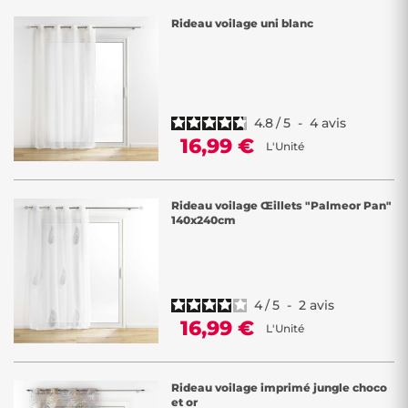
Rideau voilage uni blanc
4.8
/
5
-
4
avis
16,99 €
L'Unité
Rideau voilage Œillets "Palmeor Pan"
140x240cm
4
/
5
-
2
avis
16,99 €
L'Unité
Rideau voilage imprimé jungle choco
et or