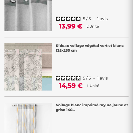
5
/
5
-
1
avis
13,99 €
L'Unité
Rideau voilage végétal vert et blanc
135x250 cm
5
/
5
-
1
avis
14,59 €
L'Unité
Voilage blanc imprimé rayure jaune et
grise 140...