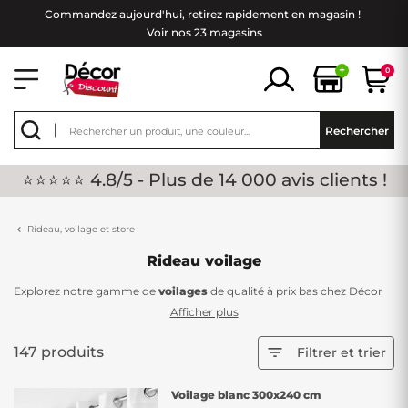
Commandez aujourd'hui, retirez rapidement en magasin !
Voir nos 23 magasins
+
0
Rechercher
⭐⭐⭐⭐⭐ 4.8/5 - Plus de 14 000 avis clients !
Rideau, voilage et store
Rideau voilage
Explorez notre gamme de
voilages
de qualité à prix bas chez Décor
Discount. Les voilages jouent un rôle essentiel dans la décoration
Afficher plus
intérieure en offrant une solution élégante pour filtrer la lumière et
sublimer une pièce. Découvrez comment ces accessoires déco
147 produits

Filtrer et trier
peuvent ajouter une touche de légèreté et d'élégance à votre
intérieur.
Voilage blanc 300x240 cm