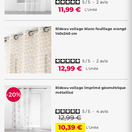
5
/
5
-
2
avis
11,99 €
L'Unité
Rideau voilage blanc feuillage orangé
140x240 cm
5
/
5
-
2
avis
12,99 €
L'Unité
Rideau voilage imprimé géométrique
métallisé
-20%
5
/
5
-
4
avis
12,99 €
10,39 €
L'Unité