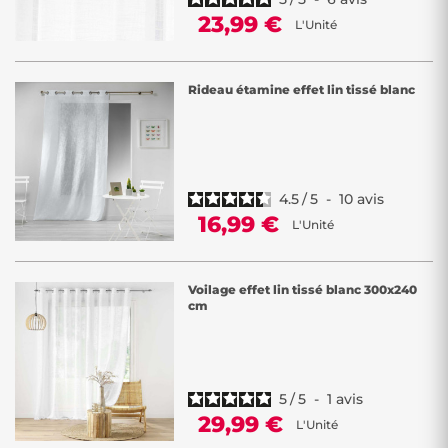
23,99 €
L'Unité
Rideau étamine effet lin tissé blanc
4.5
/
5
-
10
avis
16,99 €
L'Unité
Voilage effet lin tissé blanc 300x240
cm
5
/
5
-
1
avis
29,99 €
L'Unité