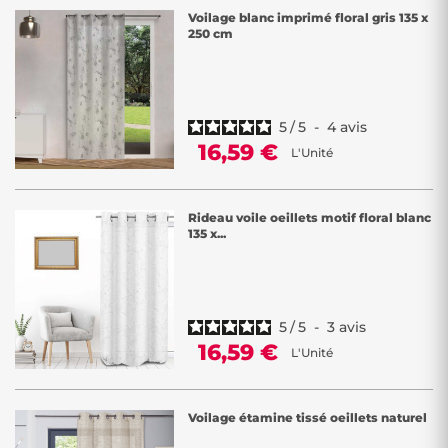
Voilage blanc imprimé floral gris 135 x
250 cm
5
/
5
-
4
avis
16,59 €
L'Unité
Rideau voile oeillets motif floral blanc
135 x...
5
/
5
-
3
avis
16,59 €
L'Unité
Voilage étamine tissé oeillets naturel