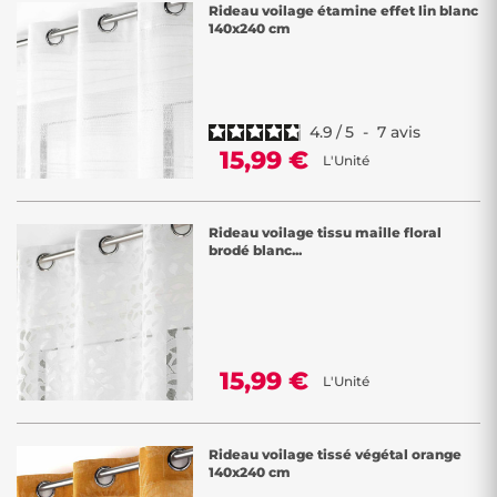
Rideau voilage étamine effet lin blanc
140x240 cm
4.9
/
5
-
7
avis
15,99 €
L'Unité
Rideau voilage tissu maille floral
brodé blanc...
15,99 €
L'Unité
Rideau voilage tissé végétal orange
140x240 cm