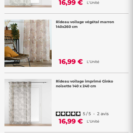
16,99 €
L'Unité
Rideau voilage végétal marron
140x260 cm
16,99 €
L'Unité
Rideau voilage imprimé Ginko
noisette 140 x 240 cm
5
/
5
-
2
avis
16,99 €
L'Unité