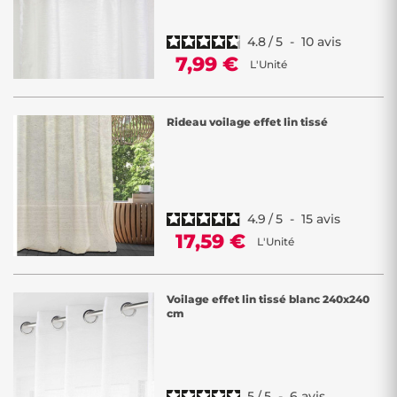
chambre à coucher où la lumière filtrée favorise un environnement
propice à la détente, les voilages apportent une solution subtile et
élégante à vos besoins. Grâce à leur transparence, ils préservent aussi
4.8
/
5
-
10
avis
votre vue extérieure tout en créant un cocon apaisant à l'intérieur.
7,99 €
L'Unité
Pour une isolation renforcée ou un noir complet dans une pièce, vous
pouvez aussi opter pour nos
rideaux thermiques et occultants
,
conçus pour bloquer la lumière et limiter les pertes de chaleur.
Rideau voilage effet lin tissé
4.9
/
5
-
15
avis
17,59 €
L'Unité
Voilage effet lin tissé blanc 240x240
cm
5
/
5
-
6
avis