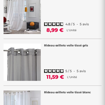
4.8
/
5
-
5
avis
8,99 €
L'Unité
Rideau œillets voile tissé gris
5
/
5
-
5
avis
11,59 €
L'Unité
Rideau œillets voile tissé blanc