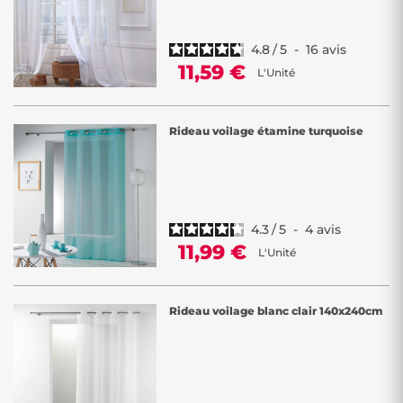
4.8
/
5
-
16
avis
11,59 €
L'Unité
Rideau voilage étamine turquoise
4.3
/
5
-
4
avis
11,99 €
L'Unité
Rideau voilage blanc clair 140x240cm