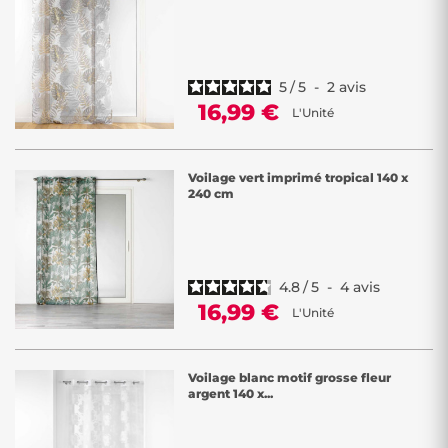
5
/
5
-
2
avis
16,99 €
L'Unité
Voilage vert imprimé tropical 140 x
240 cm
4.8
/
5
-
4
avis
16,99 €
L'Unité
Voilage blanc motif grosse fleur
argent 140 x...