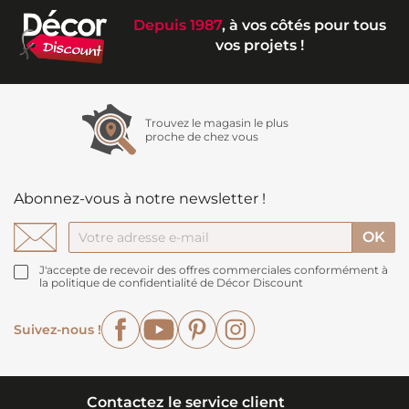
Depuis 1987
, à vos côtés pour tous
vos projets !
Trouvez le magasin le plus
proche de chez vous
Abonnez-vous à notre newsletter !
J'accepte de recevoir des offres commerciales conformément à
la politique de confidentialité de Décor Discount
Facebook
YouTube
Pinterest
Instagram
Suivez-nous !
Contactez le service client