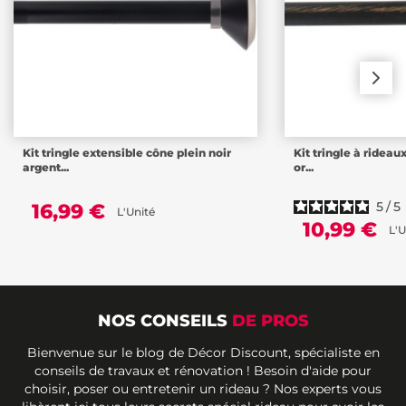
Kit tringle extensible cône plein noir
Kit tringle à rideau
argent...
or...
5
/
5
16,99 €
L'Unité
10,99 €
L'U
NOS CONSEILS
DE PROS
Bienvenue sur le blog de Décor Discount, spécialiste en
conseils de travaux et rénovation ! Besoin d'aide pour
choisir, poser ou entretenir un rideau ? Nos experts vous