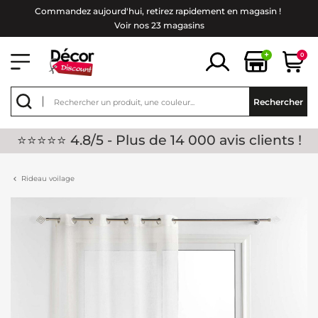
Commandez aujourd'hui, retirez rapidement en magasin !
Voir nos 23 magasins
+
0
Rechercher
⭐⭐⭐⭐⭐ 4.8/5 - Plus de 14 000 avis clients !
Rideau voilage