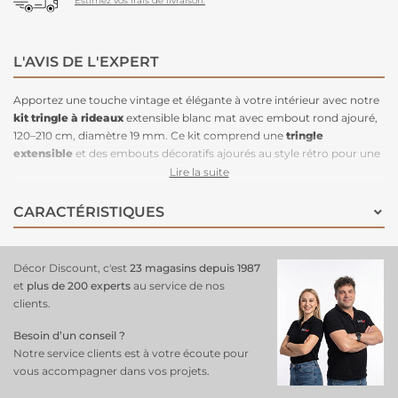
Estimez vos frais de livraison.
L'AVIS DE L'EXPERT
Apportez une touche vintage et élégante à votre intérieur avec notre
kit
tringle à rideaux
extensible blanc mat avec embout rond ajouré,
120–210 cm, diamètre 19 mm. Ce kit comprend une
tringle
extensible
et des embouts décoratifs ajourés au style rétro pour une
installation facile. Sa finition blanc mat s’intègre parfaitement dans
Lire la suite
une décoration douce, classique ou romantique. Le diamètre de 19
mm assure une bonne stabilité pour des rideaux de poids léger à
CARACTÉRISTIQUES
moyen.
Décor Discount, c'est
23 magasins depuis 1987
et
plus de 200 experts
au service de nos
clients.
Besoin d’un conseil ?
Notre service clients est à votre écoute pour
vous accompagner dans vos projets.