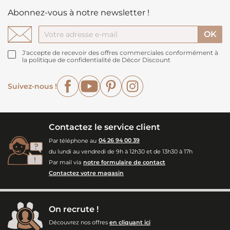
Abonnez-vous à notre newsletter !
J'accepte de recevoir des offres commerciales conformément à
la politique de confidentialité de Décor Discount
Facebook
YouTube
Pinterest
Instagram
Suivez-nous !
Contactez le service client
Par téléphone au
04 26 94 00 39
du lundi au vendredi de 9h à 12h30 et de 13h30 à 17h
Par mail via
notre formulaire de contact
Contactez votre magasin
On recrute !
Découvrez nos offres
en cliquant ici