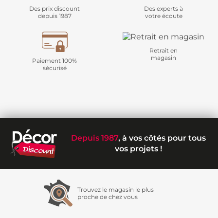
Des prix discount
Des experts à
depuis 1987
votre écoute
Retrait en
magasin
Paiement 100%
sécurisé
Depuis 1987
, à vos côtés pour tous
vos projets !
Trouvez le magasin le plus
proche de chez vous