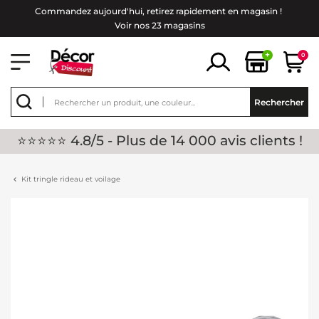
Commandez aujourd'hui, retirez rapidement en magasin !
Voir nos 23 magasins
+
0
Rechercher
⭐⭐⭐⭐⭐ 4.8/5 - Plus de 14 000 avis clients !
Kit tringle rideau et voilage