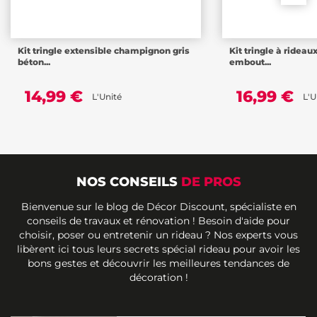
Kit tringle extensible champignon gris
Kit tringle à ridea
béton...
embout...
14,99 €
16,99 €
L'Unité
L'U
NOS CONSEILS
DE PROS
Bienvenue sur le blog de Décor Discount, spécialiste en
conseils de travaux et rénovation ! Besoin d'aide pour
choisir, poser ou entretenir un rideau ? Nos experts vous
libèrent ici tous leurs secrets spécial rideau pour avoir les
bons gestes et découvrir les meilleures tendances de
décoration !