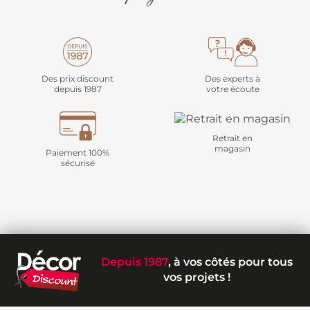
Des prix discount
Des experts à
depuis 1987
votre écoute
Retrait en
magasin
Paiement 100%
sécurisé
Depuis 1987
, à vos côtés pour tous
vos projets !