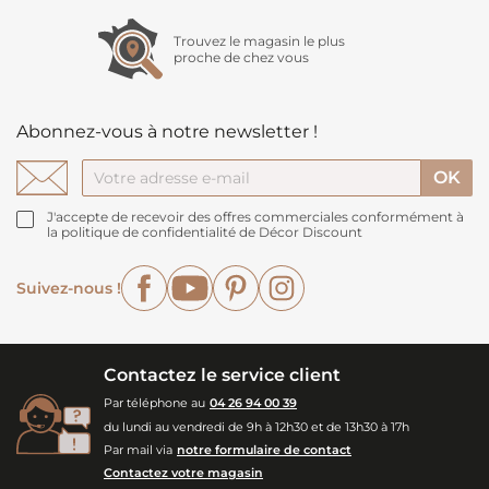
Trouvez le magasin le plus
proche de chez vous
Abonnez-vous à notre newsletter !
J'accepte de recevoir des offres commerciales conformément à
la politique de confidentialité de Décor Discount
Facebook
YouTube
Pinterest
Instagram
Suivez-nous !
Contactez le service client
Par téléphone au
04 26 94 00 39
du lundi au vendredi de 9h à 12h30 et de 13h30 à 17h
Par mail via
notre formulaire de contact
Contactez votre magasin