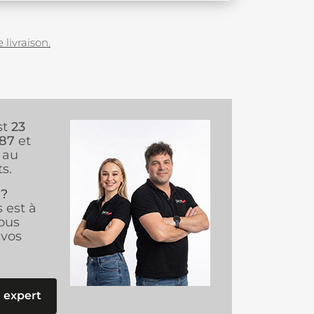
 livraison.
st
23
987
et
au
s.
 ?
s est à
ous
vos
 expert