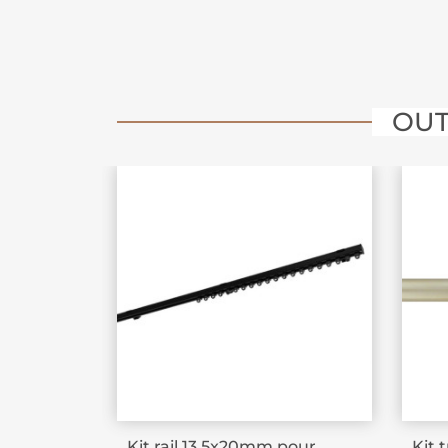
OUT
Kit rail 13.5x20mm pour
Kit 