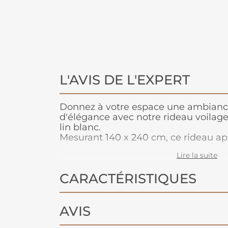
L'AVIS DE L'EXPERT
Donnez à votre espace une ambiance
d'élégance avec notre rideau voilag
lin blanc.
Mesurant 140 x 240 cm, ce rideau a
fraîcheur et de raffinement à votre int
Lire la suite
subtilement la lumière pour créer 
chaleureuse et apaisante !
CARACTÉRISTIQUES
AVIS