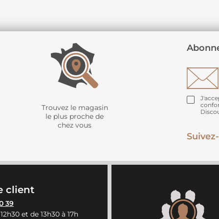
Abonne
J'acce
confo
Trouvez le magasin
Disco
le plus proche de
chez vous
Suivez-
 client
0 39
 12h30 et de 13h30 à 17h