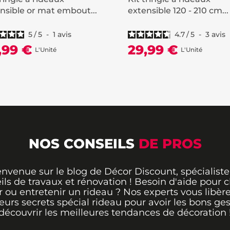
nsible or mat embout...
extensible 120 - 210 cm...
5
/
5
-
1
avis
4.7
/
5
-
3
avis
,99 €
29,99 €
L'Unité
L'Unité
NOS CONSEILS
DE PROS
envenue sur le blog de Décor Discount, spécialiste
ils de travaux et rénovation ! Besoin d'aide pour ch
 ou entretenir un rideau ? Nos experts vous libère
leurs secrets spécial rideau pour avoir les bons ges
découvrir les meilleures tendances de décoration 