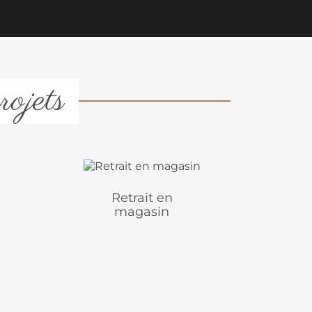
rojets
Retrait en
magasin