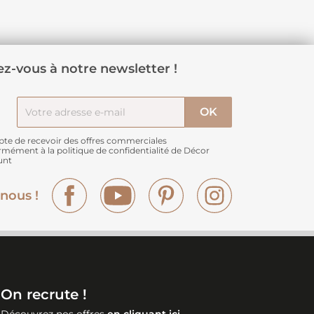
z-vous à notre newsletter !
pte de recevoir des offres commerciales
rmément à
la politique de confidentialité de Décor
unt
Facebook
YouTube
Pinterest
Instagram
nous !
On recrute !