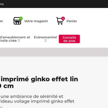
ins
+
0
on
Votre magasin
Panier
 d'ameublement et
Evènementiel
Conseils
toile cirée
de pros
 imprimé ginko effet lin
0 cm
 une ambiance de sérénité et
rideau voilage imprimé ginko effet
..