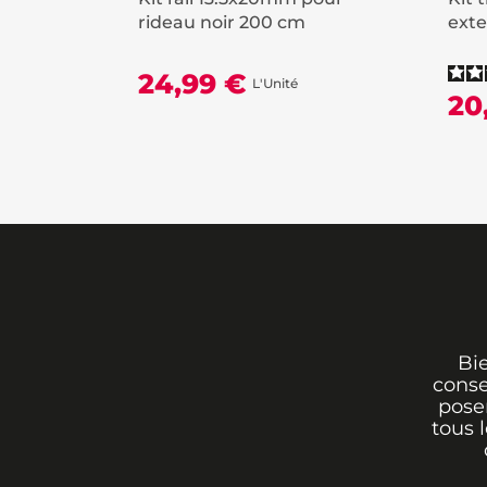
rideau noir 200 cm
exte
24,99 €
L'Unité
20
Bi
conse
poser
tous 