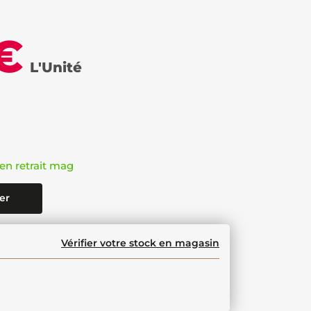
€
L'Unité
en retrait mag
er
Vérifier votre stock en magasin