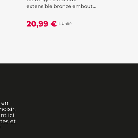
extensible bronze embout...
extensibl
20,99 €
20,99
L'Unité
 en
oisir,
nt ici
tes et
!