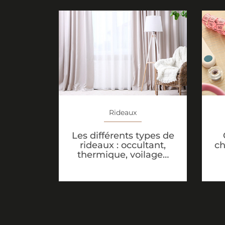
Rideaux
Les différents types de
rideaux : occultant,
ch
thermique, voilage…