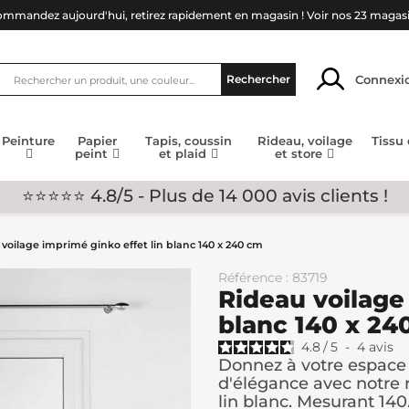
mmandez aujourd'hui, retirez rapidement en magasin !
Voir nos 23 magas
Connexi
Rechercher
Peinture
Papier
Tapis, coussin
Rideau, voilage
Tissu
peint
et plaid
et store
⭐⭐⭐⭐⭐ 4.8/5 - Plus de 14 000 avis clients !
voilage imprimé ginko effet lin blanc 140 x 240 cm
Référence : 83719
Rideau voilage
blanc 140 x 24
4.8
/
5
-
4
avis
Donnez à votre espace
d'élégance avec notre 
lin blanc. Mesurant 140.