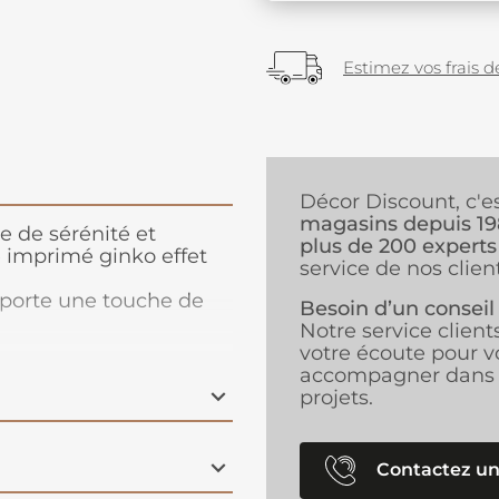
Estimez vos frais de
Décor Discount, c'e
magasins depuis 1
 de sérénité et
plus de 200 experts
e imprimé ginko effet
service de nos client
pporte une touche de
Besoin d’un conseil
érieur, tout en filtrant
Notre service client
une atmosphère
votre écoute pour v
accompagner dans 
projets.
Contactez un