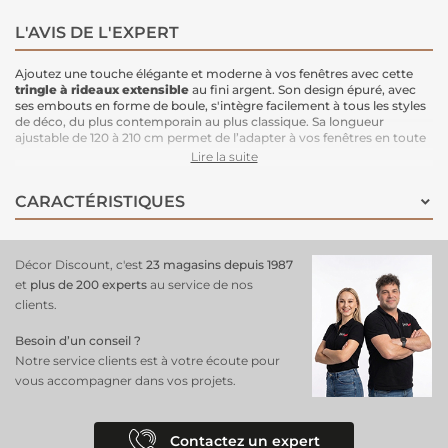
L'AVIS DE L'EXPERT
Ajoutez une touche élégante et moderne à vos fenêtres avec cette
tringle à rideaux extensible
au fini argent. Son design épuré, avec
ses embouts en forme de boule, s'intègre facilement à tous les styles
de déco, du plus contemporain au plus classique. Sa longueur
ajustable de 120 à 210 cm permet de l’adapter à vos fenêtres en toute
simplicité.
Lire la suite
Caractéristiques :
Longueur ajustable
: De 120 cm à 210 cm, pour un ajustement parfait
CARACTÉRISTIQUES
à vos fenêtres.
Fini argent
: Un coloris sobre et raffiné qui met en valeur vos rideaux
et s'harmonise avec tous les types de décoration.
Matériau solide
: 100% fer pour une tringle résistante et durable.
Décor Discount, c'est
23 magasins depuis 1987
Embouts en boule
: Choisissez entre un motif boule pleine pour un
style épuré ou un motif fantaisie pour ajouter une touche décorative
et
plus de 200 experts
au service de nos
unique.
clients.
Installation facile
: Prête à poser, avec tout le nécessaire inclus pour
un montage rapide et sans tracas.
Besoin d’un conseil ?
Notre service clients est à votre écoute pour
Pratique et esthétique, cette tringle en argent apporte un petit plus à
votre décoration tout en assurant une tenue solide pour vos rideaux.
vous accompagner dans vos projets.
Contactez un expert