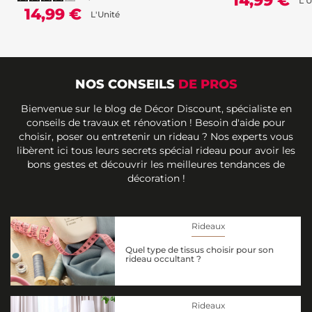
14,99 €
L'U
14,99 €
L'Unité
NOS CONSEILS
DE PROS
Bienvenue sur le blog de Décor Discount, spécialiste en
conseils de travaux et rénovation ! Besoin d'aide pour
choisir, poser ou entretenir un rideau ? Nos experts vous
libèrent ici tous leurs secrets spécial rideau pour avoir les
bons gestes et découvrir les meilleures tendances de
décoration !
Rideaux
Quel type de tissus choisir pour son
rideau occultant ?
Rideaux