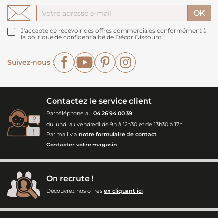
J'accepte de recevoir des offres commerciales conformément à
la politique de confidentialité de Décor Discount
Facebook
YouTube
Pinterest
Instagram
Suivez-nous !
Contactez le service client
Par téléphone au
04 26 94 00 39
du lundi au vendredi de 9h à 12h30 et de 13h30 à 17h
Par mail via
notre formulaire de contact
Contactez votre magasin
On recrute !
Découvrez nos offres
en cliquant ici