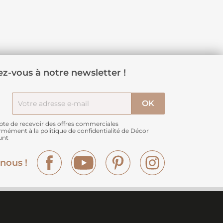
z-vous à notre newsletter !
pte de recevoir des offres commerciales
rmément à
la politique de confidentialité de Décor
unt
Facebook
YouTube
Pinterest
Instagram
nous !