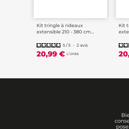
Kit tringle à rideaux
Kit 
extensible 210 - 380 cm...
exte
5
/
5
-
2
avis
20,99 €
20
L'Unité
Bi
conse
poser