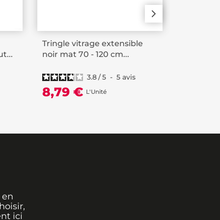
Tringle vitrage extensible
Kit tringl
t...
noir mat 70 - 120 cm...
cylindre
3.8
/
5
-
5
avis
26,99
8,79 €
L'Unité
 en
oisir,
nt ici