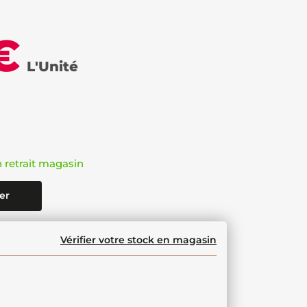
€
L'Unité
n retrait magasin
er
Vérifier votre stock en magasin