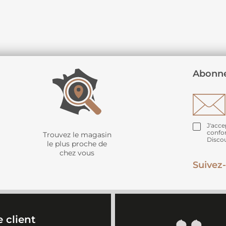
Abonne
J'acce
confo
Trouvez le magasin
Disco
le plus proche de
chez vous
Suivez-
 client