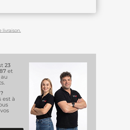
 livraison.
st
23
987
et
au
s.
 ?
s est à
ous
vos