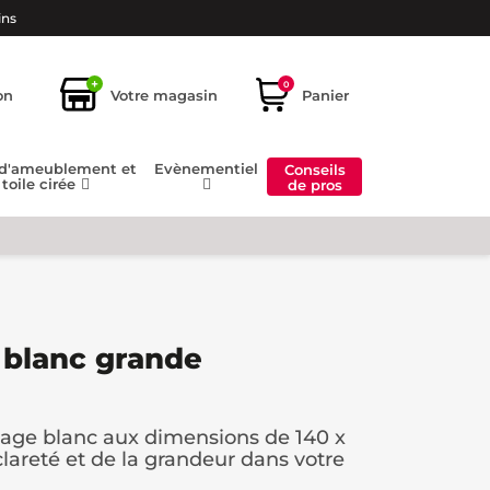
ins
+
0
on
Votre magasin
Panier
 d'ameublement et
Evènementiel
Conseils
toile cirée
de pros
 blanc grande
lage blanc aux dimensions de 140 x
lareté et de la grandeur dans votre