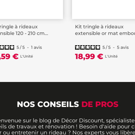
tringle à rideaux
Kit tringle à rideaux
nsible 120 - 210 cm...
extensible or mat embou
5
/
5
-
1
avis
5
/
5
-
5
avis
,59 €
18,99 €
L'Unité
L'Unité
NOS CONSEILS
DE PROS
envenue sur le blog de Décor Discount, spécialiste
ils de travaux et rénovation ! Besoin d'aide pour ch
 ou entretenir un rideau ? Nos experts vous libère