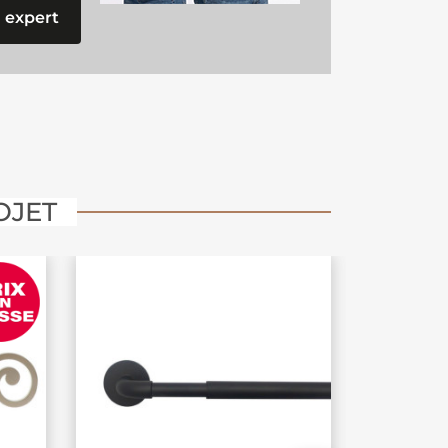
 expert
OJET