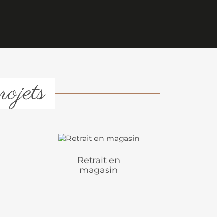
rojets
Retrait en
magasin