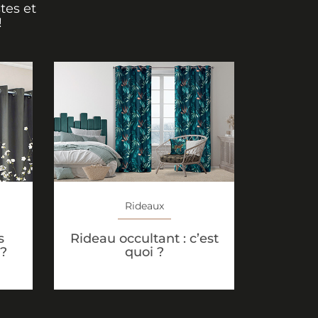
tes et
!
Rideaux
s
Rideau occultant : c’est
 ?
quoi ?