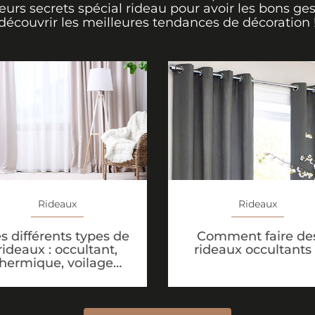
leurs secrets spécial rideau pour avoir les bons ges
découvrir les meilleures tendances de décoration 
Rideaux
Rideaux
s différents types de
Comment faire de
rideaux : occultant,
rideaux occultants
thermique, voilage…