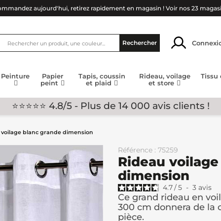
mmandez aujourd'hui, retirez rapidement en magasin !
Voir nos 23 magas
Connexi
Rechercher
Peinture
Papier
Tapis, coussin
Rideau, voilage
Tissu
peint
et plaid
et store
⭐⭐⭐⭐⭐ 4.8/5 - Plus de 14 000 avis clients !
 voilage blanc grande dimension
Référence : 75259
Rideau voilage
dimension
4.7
/
5
-
3
avis
Ce grand rideau en voi
300 cm donnera de la c
pièce.