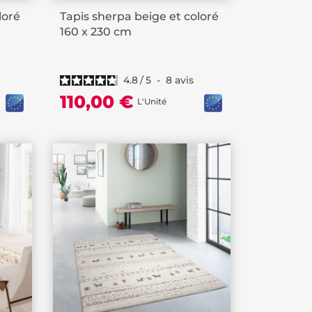
loré
Tapis sherpa beige et coloré
160 x 230 cm
4.8
/
5
-
8
avis
110,00 €
L'Unité