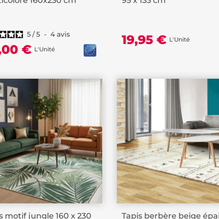
icolore 160x230 cm
95 x 133 cm
5
/
5
-
4
avis
19,95 €
L'Unité
,00 €
L'Unité
s motif jungle 160 x 230
Tapis berbère beige épa