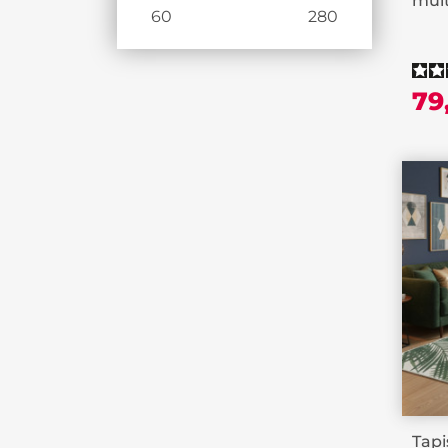
mult
60
280
79
Tapi