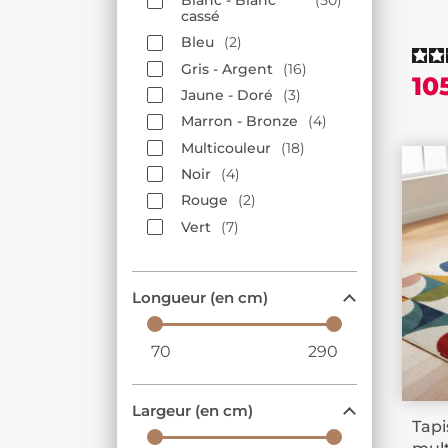
Blanc - Blanc
50
cassé
Bleu
2
Gris - Argent
16
10
Jaune - Doré
3
Marron - Bronze
4
Multicouleur
18
Noir
4
Rouge
2
Vert
7
Longueur (en cm)
70
290
Largeur (en cm)
Tap