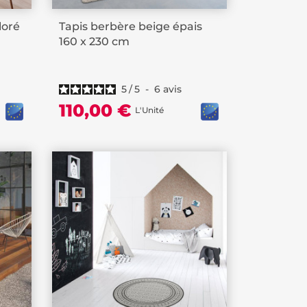
loré
Tapis berbère beige épais
160 x 230 cm
5
/
5
-
6
avis
110,00 €
L'Unité