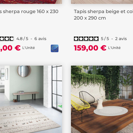
s sherpa rouge 160 x 230
Tapis sherpa beige et co
200 x 290 cm
4.8
/
5
-
6
avis
5
/
5
-
2
avis
0,00 €
159,00 €
L'Unité
L'Unité