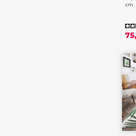
cm
75