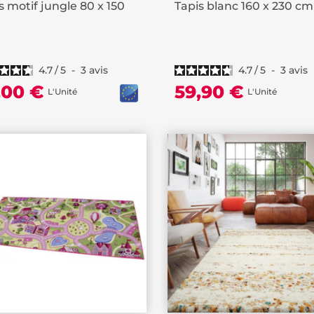
s motif jungle 80 x 150
Tapis blanc 160 x 230 cm
4.7
/
5
-
3
avis
4.7
/
5
-
3
avis
,00 €
59,90 €
L'Unité
L'Unité