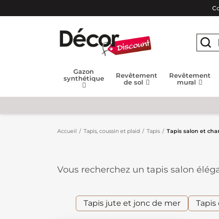
Co
Gazon
Revêtement
Revêtement
synthétique
de sol
mural
Accueil
Tapis, coussin et plaid
Tapis
Tapis salon et ch
Vous recherchez un tapis salon éléga
alliant esthétisme, confort et quali
touche décorative à votre chambre à 
scandinave, bohème, classique ou c
Tapis jute et jonc de mer
Tapis 