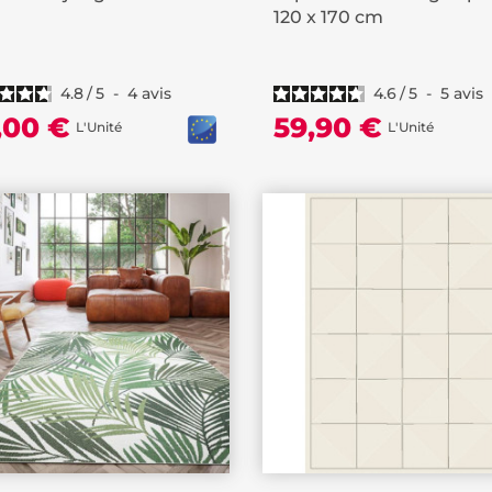
120 x 170 cm
4.8
/
5
-
4
avis
4.6
/
5
-
5
avis
,00 €
59,90 €
L'Unité
L'Unité