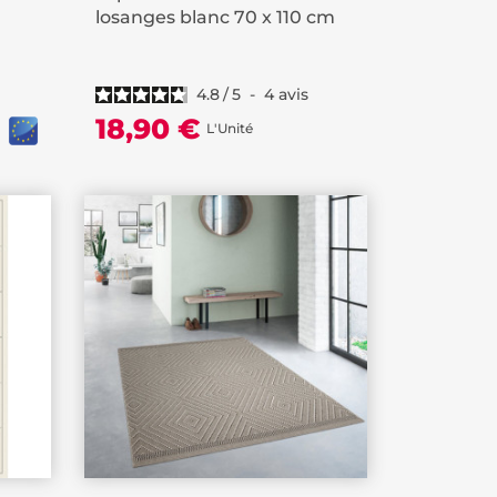
losanges blanc 70 x 110 cm
4.8
/
5
-
4
avis
18,90 €
L'Unité