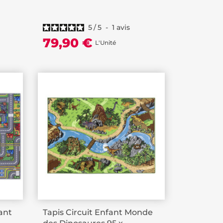
5
/
5
-
1
avis
79,90 €
L'Unité
fant
Tapis Circuit Enfant Monde