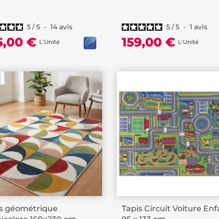
5
/
5
-
14
avis
5
/
5
-
1
avis
5,00 €
159,00 €
L'Unité
L'Unité
is géométrique
Tapis Circuit Voiture En