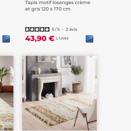
Tapis motif losanges crème
et gris 120 x 170 cm
5
/
5
-
2
avis
43,90 €
L'Unité