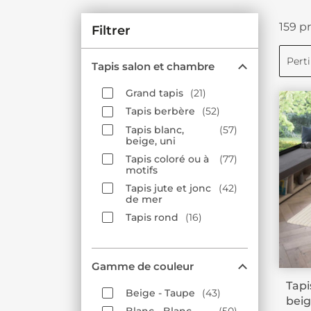
159 pr
Filtrer
Pert
Tapis salon et chambre
Grand tapis
21
Tapis berbère
52
Tapis blanc,
57
beige, uni
Tapis coloré ou à
77
motifs
Tapis jute et jonc
42
de mer
Tapis rond
16
Gamme de couleur
Tapi
Beige - Taupe
43
beig