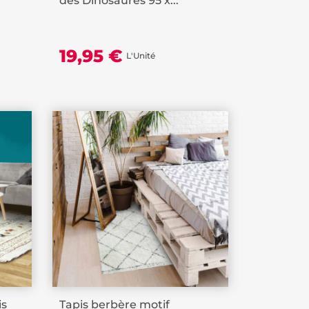
des Dinosaures 95 x...
19,95 €
L'Unité
is
Tapis berbère motif