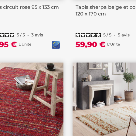
s circuit rose 95 x 133 cm
Tapis sherpa beige et co
120 x 170 cm
5
/
5
-
3
avis
5
/
5
-
5
avis
,95 €
59,90 €
L'Unité
L'Unité