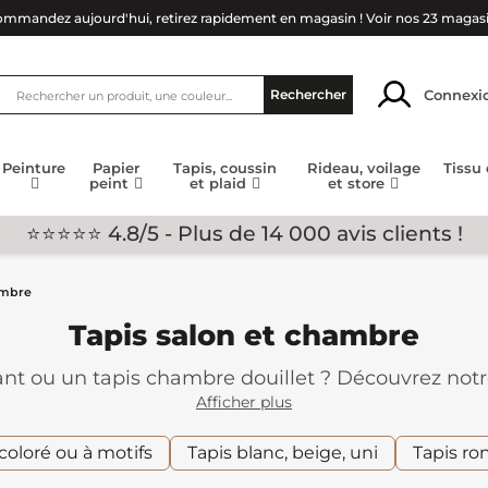
mmandez aujourd'hui, retirez rapidement en magasin !
Voir nos 23 magas
Connexi
Rechercher
Peinture
Papier
Tapis, coussin
Rideau, voilage
Tissu
peint
et plaid
et store
⭐⭐⭐⭐⭐ 4.8/5 - Plus de 14 000 avis clients !
ambre
Tapis salon et chambre
nt ou un tapis chambre douillet ? Découvrez notre 
té. Que vous souhaitiez créer une ambiance chaleu
Afficher plus
coucher ou délimiter un espace, nos tapis s'adapt
ontemporain.
coloré ou à motifs
Tapis blanc, beige, uni
Tapis ro