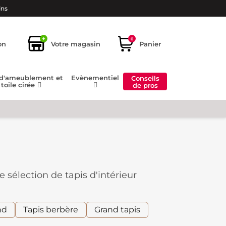
ins
+
0
on
Votre magasin
Panier
 d'ameublement et
Evènementiel
Conseils
toile cirée
de pros
sélection de tapis d'intérieur
reuse dans votre salon, apporter une
ent à tous les styles : moderne,
nd
Tapis berbère
Grand tapis