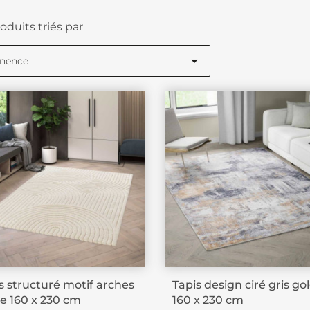
oduits triés par

inence
s structuré motif arches
Tapis design ciré gris go
e 160 x 230 cm
160 x 230 cm