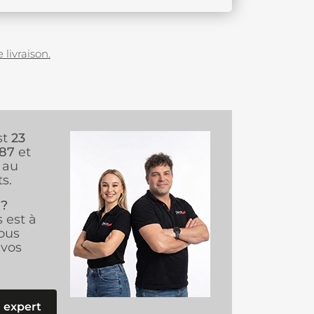
 livraison.
st
23
987
et
au
s.
 ?
s est à
ous
vos
 expert