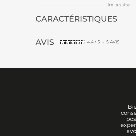
atmosphère cosy. Existe en différen
Lire la suite
CARACTÉRISTIQUES
AVIS
4.4
/
5
-
5
AVIS
Bi
conse
pos
exper
avo