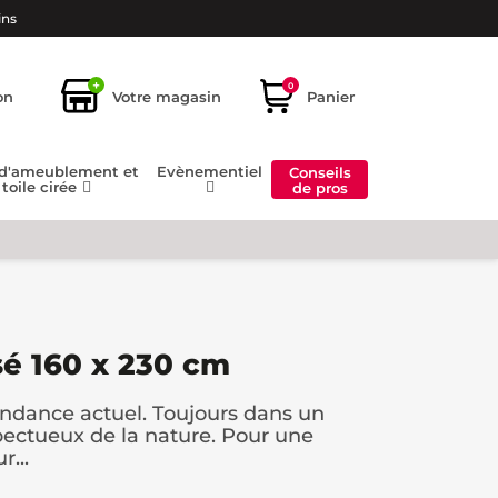
ins
+
0
on
Votre magasin
Panier
 d'ameublement et
Evènementiel
Conseils
toile cirée
de pros
sé 160 x 230 cm
tendance actuel. Toujours dans un
spectueux de la nature. Pour une
...