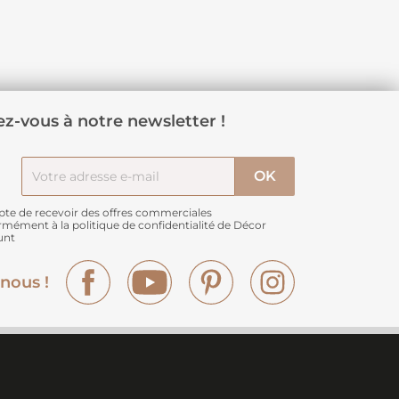
z-vous à notre newsletter !
pte de recevoir des offres commerciales
rmément à
la politique de confidentialité de Décor
unt
Facebook
YouTube
Pinterest
Instagram
nous !