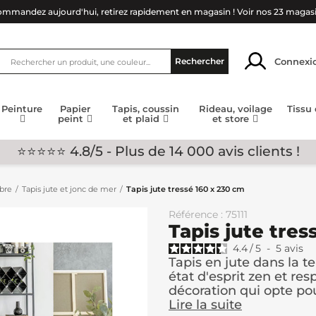
mmandez aujourd'hui, retirez rapidement en magasin !
Voir nos 23 magas
Connexi
Rechercher
Peinture
Papier
Tapis, coussin
Rideau, voilage
Tissu
peint
et plaid
et store
⭐⭐⭐⭐⭐ 4.8/5 - Plus de 14 000 avis clients !
mbre
Tapis jute et jonc de mer
Tapis jute tressé 160 x 230 cm
Référence : 75111
Tapis jute tres
4.4
/
5
-
5
avis
Tapis en jute dans la 
état d'esprit zen et re
décoration qui opte pour
Lire la suite