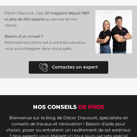
Décor Discount, c'est
23 magasins depuis 1987
et
plus de 200 experts
au service de nos
clients.
Besoin d’un conseil ?
Notre service clients est à votre écoute pour
vous accompagner dans vos projets.
Contactez un expert
NOS CONSEILS
DE PROS
Bienvenue sur le blog de Décor Discount, spécialiste en
conseils de travaux et rénovation ! Besoin d'aide pour
choisir, poser ou entretenir un revêtement de sol extérieur
? Nos experts vous libèrent ici tous leurs secrets spécial