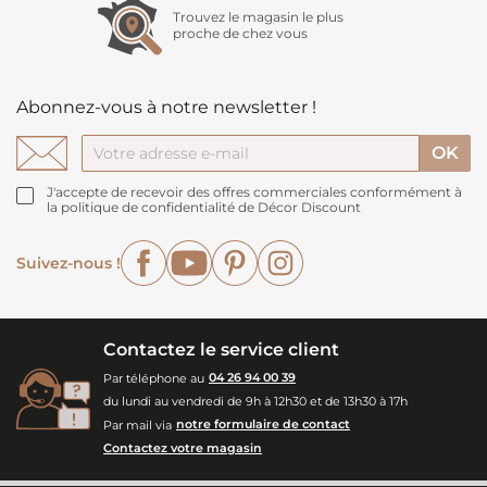
Trouvez le magasin le plus
proche de chez vous
Abonnez-vous à notre newsletter !
J'accepte de recevoir des offres commerciales conformément à
la politique de confidentialité de Décor Discount
Facebook
YouTube
Pinterest
Instagram
Suivez-nous !
Contactez le service client
Par téléphone au
04 26 94 00 39
du lundi au vendredi de 9h à 12h30 et de 13h30 à 17h
Par mail via
notre formulaire de contact
Contactez votre magasin