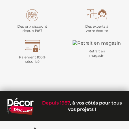
Des prix discount
Des experts à
depuis 1987
votre écoute
Retrait en
magasin
Paiement 100%
sécurisé
Depuis 1987
, à vos côtés pour tous
vos projets !