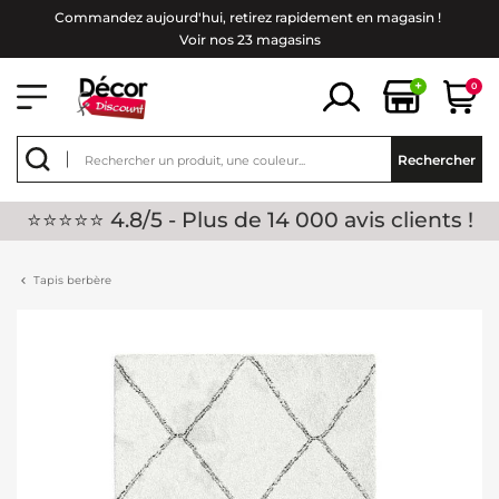
Commandez aujourd'hui, retirez rapidement en magasin !
Voir nos 23 magasins
+
0
Rechercher
⭐⭐⭐⭐⭐ 4.8/5 - Plus de 14 000 avis clients !
Tapis berbère