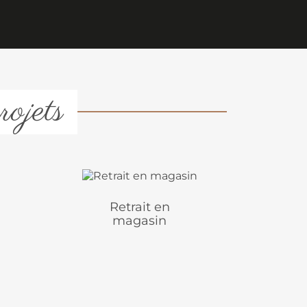
rojets
Retrait en
magasin