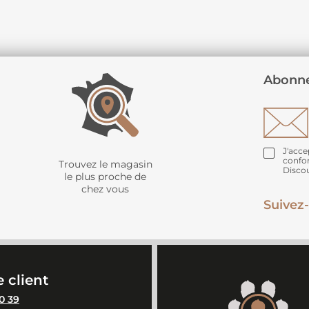
Abonne
J'acce
confo
Trouvez le magasin
Disco
le plus proche de
chez vous
Suivez-
 client
0 39