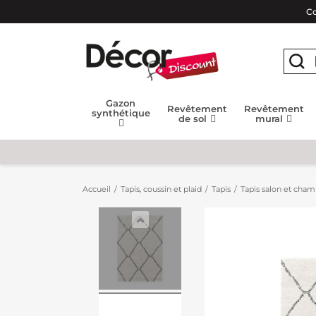
Co
Gazon
Revêtement
Revêtement
synthétique
de sol
mural
Accueil
Tapis, coussin et plaid
Tapis
Tapis salon et cha