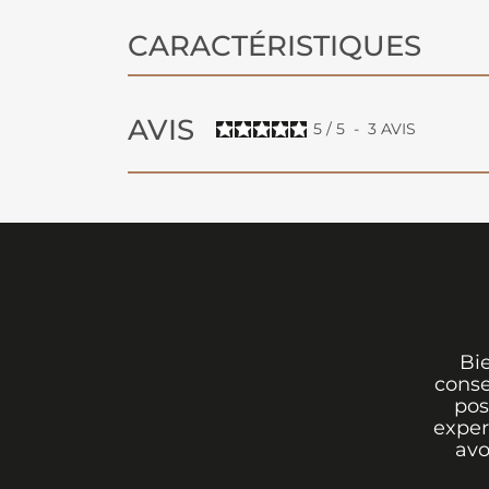
CARACTÉRISTIQUES
AVIS
5
/
5
-
3
AVIS
Bi
conse
pos
exper
avo