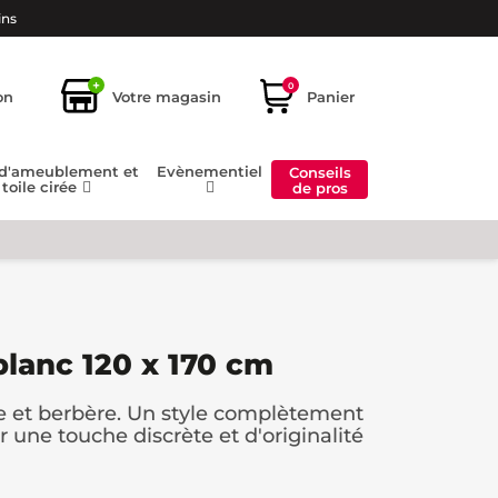
ins
+
0
on
Votre magasin
Panier
 d'ameublement et
Evènementiel
Conseils
toile cirée
de pros
blanc 120 x 170 cm
e et berbère. Un style complètement
une touche discrète et d'originalité