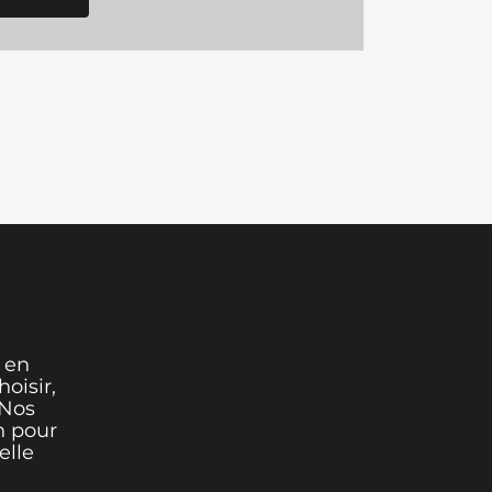
 en
oisir,
 Nos
n pour
elle