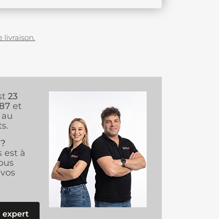
 livraison.
st
23
987
et
au
s.
 ?
s est à
ous
vos
 expert