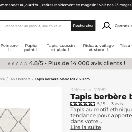
mmandez aujourd'hui, retirez rapidement en magasin !
Voir nos 23 magas
Connexi
Rechercher
Peinture
Papier
Tapis, coussin
Rideau, voilage
Tissu
peint
et plaid
et store
⭐⭐⭐⭐⭐ 4.8/5 - Plus de 14 000 avis clients !
mbre
Tapis berbère
Tapis berbère blanc 120 x 170 cm
Référence : 77082
Tapis berbère 
5
/
5
-
3
avis
Tapis au motif ethniqu
tendance pour apporter 
dans votre...
Lire la suite