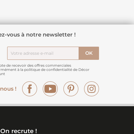
z-vous à notre newsletter !
pte de recevoir des offres commerciales
rmément à
la politique de confidentialité de Décor
unt
Facebook
YouTube
Pinterest
Instagram
nous !
On recrute !