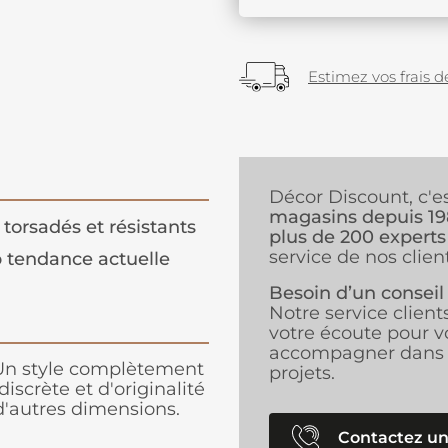
Estimez vos frais de
Décor Discount, c'e
magasins depuis 1
s torsadés et résistants
plus de 200 experts
service de nos client
 tendance actuelle
Besoin d’un conseil
Notre service client
votre écoute pour v
accompagner dans 
 Un style complètement
projets.
scrète et d'originalité
 d'autres dimensions.
Contactez un