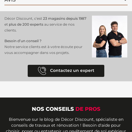
Décor Discount, c'est
23 magasins depuis 1987
et
plus de 200 experts
au service de nos
clients.
Besoin d’un conseil ?
Notre service clients est à votre écoute pour
vous accompagner dans vos projets.
Contactez un expert
NOS CONSEILS
DE PROS
Bienvenue sur le blog de Décor Discount, spécialiste en
conseils de travaux et rénovation ! Besoin d'aide pour
choisir, poser ou entretenir un revêtement de sol extérieur