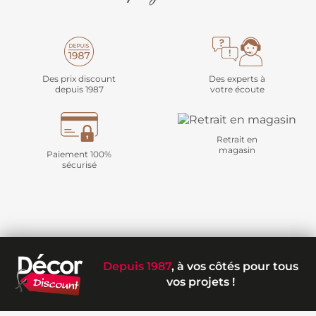
Des prix discount
Des experts à
depuis 1987
votre écoute
Retrait en
magasin
Paiement 100%
sécurisé
Depuis 1987
, à vos côtés pour tous
vos projets !