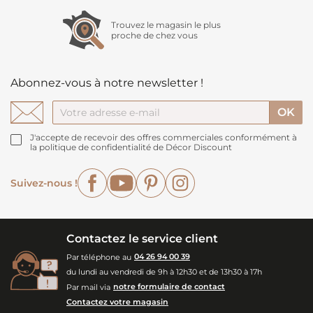
Trouvez le magasin le plus
proche de chez vous
Abonnez-vous à notre newsletter !
J'accepte de recevoir des offres commerciales conformément à
la politique de confidentialité de Décor Discount
Facebook
YouTube
Pinterest
Instagram
Suivez-nous !
Contactez le service client
Par téléphone au
04 26 94 00 39
du lundi au vendredi de 9h à 12h30 et de 13h30 à 17h
Par mail via
notre formulaire de contact
Contactez votre magasin