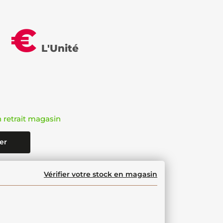
0 €
L'Unité
n retrait magasin
er
Vérifier votre stock en magasin