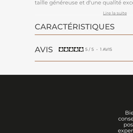
taille généreuse et d'une qualité exc
une note de luxe moderne à votre int
Lire la suite
CARACTÉRISTIQUES
AVIS
5
/
5
-
1
AVIS
Bi
conse
pos
exper