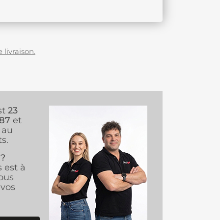
 livraison.
st
23
987
et
au
s.
 ?
s est à
ous
vos