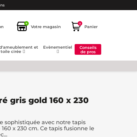
ins
+
0
on
Votre magasin
Panier
 d'ameublement et
Evènementiel
Conseils
toile cirée
de pros
ré gris gold 160 x 230
e sophistiquée avec notre tapis
e 160 x 230 cm. Ce tapis fusionne le
...