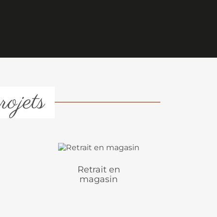
rojets
Retrait en
magasin