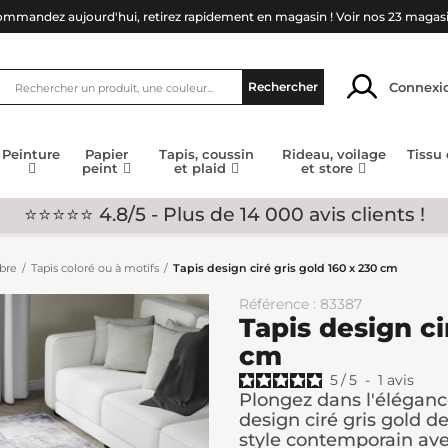
mmandez aujourd'hui, retirez rapidement en magasin !
Voir nos 23 magas
Connexi
Rechercher
Peinture
Papier
Tapis, coussin
Rideau, voilage
Tissu
peint
et plaid
et store
⭐⭐⭐⭐⭐ 4.8/5 - Plus de 14 000 avis clients !
mbre
Tapis coloré ou à motifs
Tapis design ciré gris gold 160 x 230 cm
Référence : 83387
Tapis design ci
cm
5
/
5
-
1
avis
Plongez dans l'éléganc
design ciré gris gold d
style contemporain avec