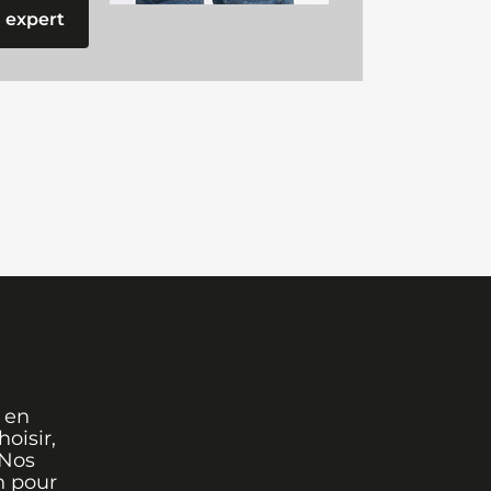
 expert
 en
oisir,
 Nos
n pour