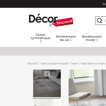
Co
Gazon
Revêtement
Revêtement
synthétique
de sol
mural
Accueil
Tapis, coussin et plaid
Tapis
Tapis salon et cha