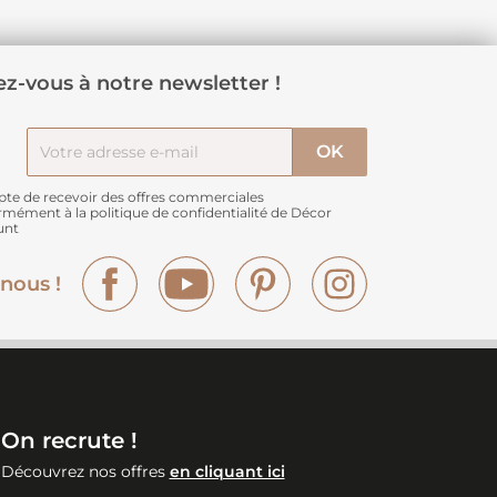
z-vous à notre newsletter !
pte de recevoir des offres commerciales
rmément à
la politique de confidentialité de Décor
unt
Facebook
YouTube
Pinterest
Instagram
nous !
On recrute !
Découvrez nos offres
en cliquant ici