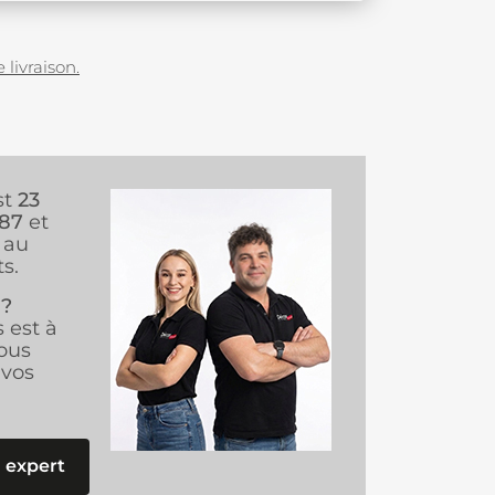
 livraison.
st
23
987
et
au
s.
 ?
s est à
ous
vos
 expert