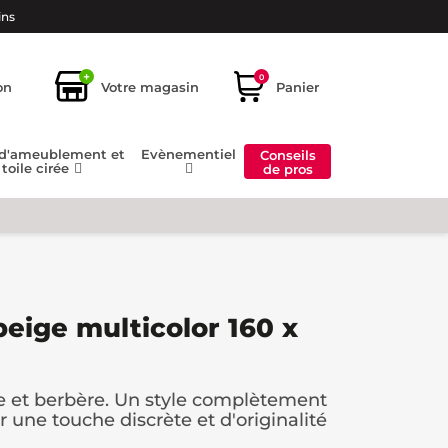
ins
+
0
on
Votre magasin
Panier
 d'ameublement et
Evènementiel
Conseils
toile cirée
de pros
beige multicolor 160 x
e et berbère. Un style complètement
une touche discrète et d'originalité