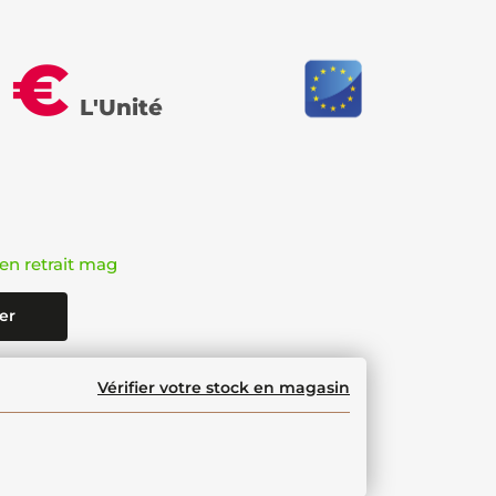
 €
L'Unité
en retrait mag
er
Vérifier votre stock en magasin