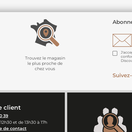
Abonne
J'acce
confo
Trouvez le magasin
Disco
le plus proche de
chez vous
Suivez-
 client
0 39
 12h30 et de 13h30 à 17h
e de contact