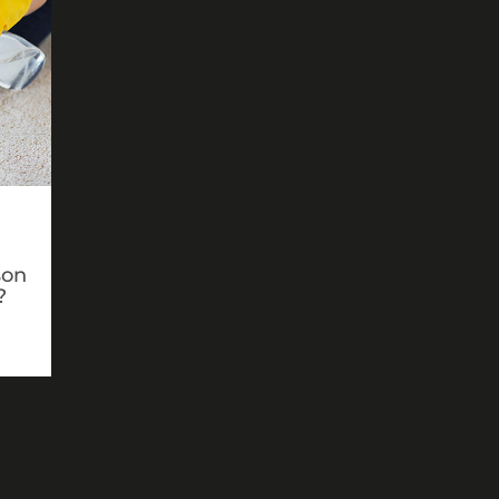
son
?