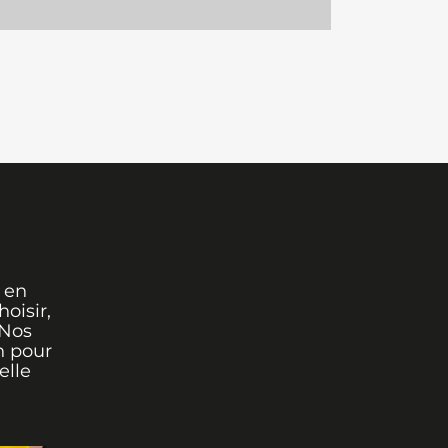
 en
oisir,
 Nos
n pour
elle