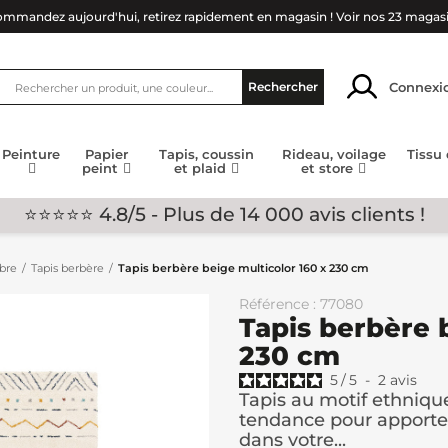
mmandez aujourd'hui, retirez rapidement en magasin !
Voir nos 23 magas
Connexi
Rechercher
Peinture
Papier
Tapis, coussin
Rideau, voilage
Tissu
peint
et plaid
et store
⭐⭐⭐⭐⭐ 4.8/5 - Plus de 14 000 avis clients !
mbre
Tapis berbère
Tapis berbère beige multicolor 160 x 230 cm
Référence : 77080
Tapis berbère 
230 cm
5
/
5
-
2
avis
Tapis au motif ethniqu
tendance pour apporter 
dans votre...