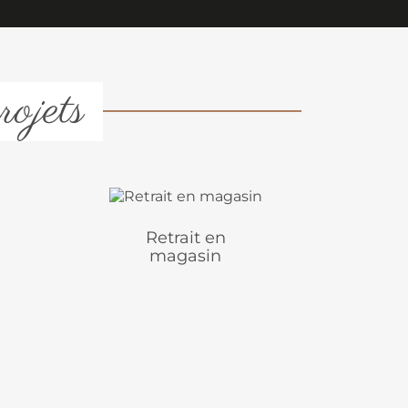
rojets
Retrait en
magasin