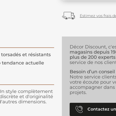
Estimez vos frais de
Décor Discount, c'e
magasins depuis 1
s torsadés et résistants
plus de 200 experts
service de nos client
 tendance actuelle
Besoin d’un conseil
Notre service client
votre écoute pour v
accompagner dans 
 Un style complètement
projets.
scrète et d'originalité
 d'autres dimensions.
Contactez un