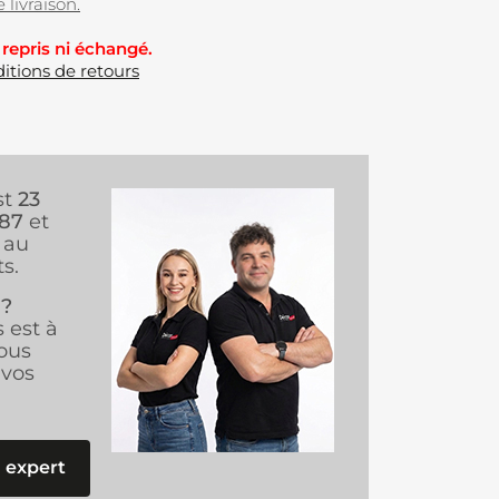
 livraison.
 repris ni échangé.
itions de retours
st
23
987
et
au
s.
 ?
s est à
ous
vos
 expert