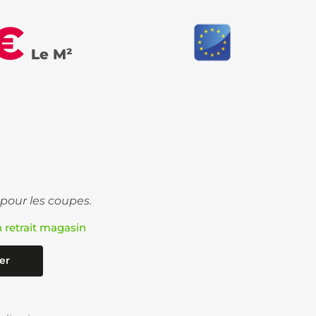
 €
Le M²
 pour les coupes.
n retrait magasin
er