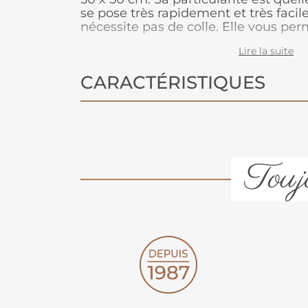
se pose très rapidement et très facil
nécessite pas de colle. Elle vous per
pièce un peu de temps. Les raccords 
Lire la suite
L'avantage des dalles de moquette e
celle-ci est très accessible.
CARACTÉRISTIQUES
Toujo