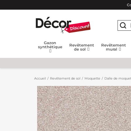
Co
Gazon
Revêtement
Revêtement
synthétique
de sol
mural
Accueil
Revêtement de sol
Moquette
Dalle de moquet