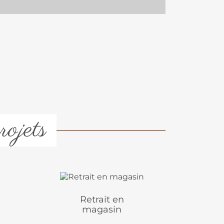
rojets
Retrait en
magasin