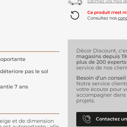
Estimez vos frais de
Ce produit n'est ni
Consultez nos
cond
Décor Discount, c'e
magasins depuis 1
oportante
plus de 200 experts
service de nos client
déteriore pas le sol
Besoin d’un conseil
Notre service client
antie 7 ans
votre écoute pour v
accompagner dans 
projets.
Contactez un
beige et de dimension
e est autoportante : elle