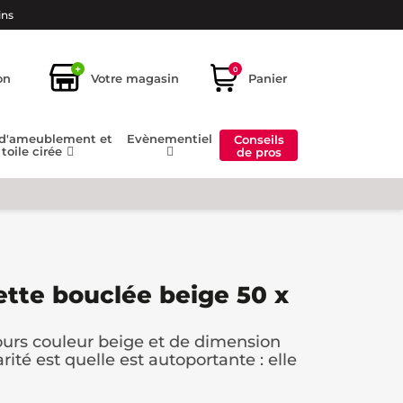
ins
+
0
on
Votre magasin
Panier
 d'ameublement et
Evènementiel
Conseils
toile cirée
de pros
tte bouclée beige 50 x
urs couleur beige et de dimension
rité est quelle est autoportante : elle