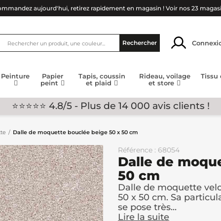
mmandez aujourd'hui, retirez rapidement en magasin !
Voir nos 23 magas
Connexi
Rechercher
Peinture
Papier
Tapis, coussin
Rideau, voilage
Tissu
peint
et plaid
et store
⭐⭐⭐⭐⭐ 4.8/5 - Plus de 14 000 avis clients !
te
Dalle de moquette bouclée beige 50 x 50 cm
Référence : 68054
Dalle de moque
50 cm
Dalle de moquette velo
50 x 50 cm. Sa particula
se pose très...
Lire la suite