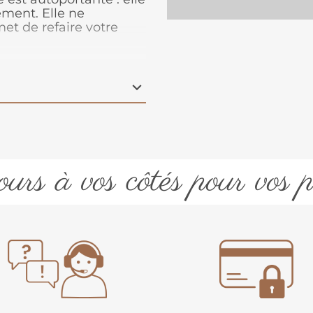
ement. Elle ne
met de refaire votre
sont peu visibles.
st que la pose de
urs à vos côtés pour vos p