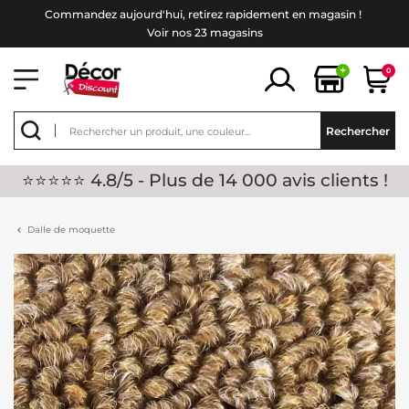
Commandez aujourd'hui, retirez rapidement en magasin !
Voir nos 23 magasins
+
0
Rechercher
⭐⭐⭐⭐⭐ 4.8/5 - Plus de 14 000 avis clients !
Dalle de moquette