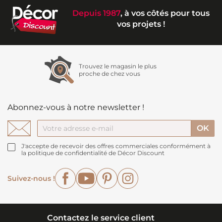
Depuis 1987
, à vos côtés pour tous
vos projets !
Trouvez le magasin le plus
proche de chez vous
Abonnez-vous à notre newsletter !
J'accepte de recevoir des offres commerciales conformément à
la politique de confidentialité de Décor Discount
Facebook
YouTube
Pinterest
Instagram
Suivez-nous !
Contactez le service client