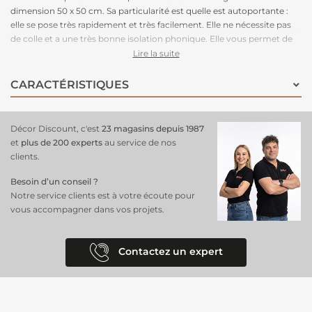
dimension 50 x 50 cm. Sa particularité est quelle est autoportante :
elle se pose très rapidement et très facilement. Elle ne nécessite pas
de colle et a une très bonne isolation phonique. Elle vous permet de
refaire votre pièce un peu de temps. Très épaisse, elle apportera un
Lire la suite
trés bon confort à la marche.
CARACTÉRISTIQUES
Décor Discount, c'est
23 magasins depuis 1987
et
plus de 200 experts
au service de nos
clients.
Besoin d’un conseil ?
Notre service clients est à votre écoute pour
vous accompagner dans vos projets.
Contactez un expert