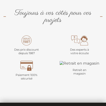
Toujours à vos côtés pour vos
projets
Des prix discount
Des experts à
depuis 1987
votre écoute
Retrait en
magasin
Paiement 100%
sécurisé