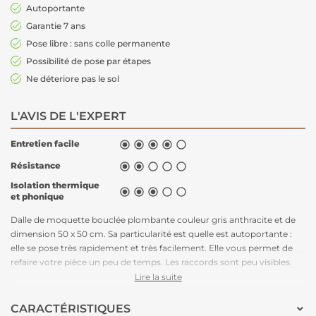
Autoportante
Garantie 7 ans
Pose libre : sans colle permanente
Possibilité de pose par étapes
Ne déteriore pas le sol
L'AVIS DE L'EXPERT
Entretien facile





Résistance





Isolation thermique





et phonique
Dalle de moquette bouclée plombante couleur gris anthracite et de
dimension 50 x 50 cm. Sa particularité est quelle est autoportante :
elle se pose très rapidement et très facilement. Elle vous permet de
refaire votre pièce un peu de temps. Les raccords sont peu visibles.
L'avantage des dalles de moquette est que la pose de celle-ci est très
Lire la suite
accessible.
CARACTÉRISTIQUES