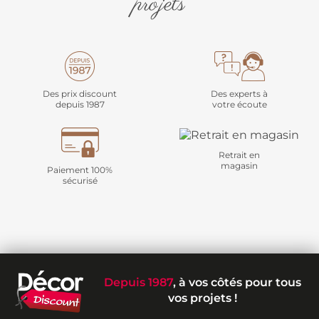
projets
Des prix discount
Des experts à
depuis 1987
votre écoute
Retrait en
magasin
Paiement 100%
sécurisé
Depuis 1987
, à vos côtés pour tous
vos projets !