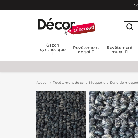
Co
Gazon
Revêtement
Revêtement
synthétique
de sol
mural
Accueil
Revêtement de sol
Moquette
Dalle de moquet