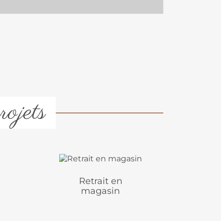
rojets
Retrait en
magasin