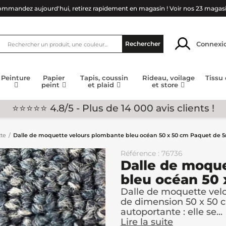
mmandez aujourd'hui, retirez rapidement en magasin !
Voir nos 23 magas
Connexi
Rechercher
Peinture
Papier
Tapis, coussin
Rideau, voilage
Tissu
peint
et plaid
et store
⭐⭐⭐⭐⭐ 4.8/5 - Plus de 14 000 avis clients !
te
Dalle de moquette velours plombante bleu océan 50 x 50 cm Paquet de 
Référence : 76736
Dalle de moqu
bleu océan 50
Dalle de moquette vel
de dimension 50 x 50 cm
autoportante : elle se...
Lire la suite