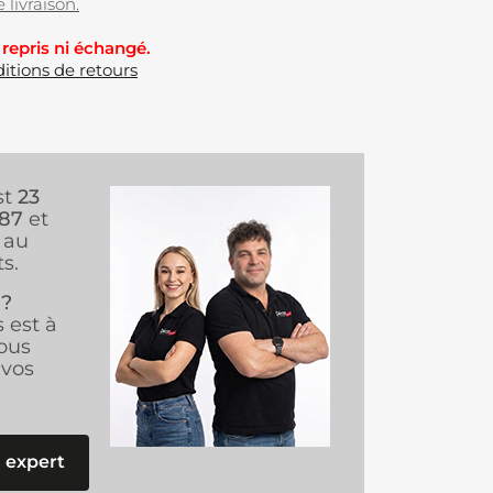
 livraison.
 repris ni échangé.
itions de retours
st
23
987
et
au
s.
 ?
s est à
ous
vos
 expert