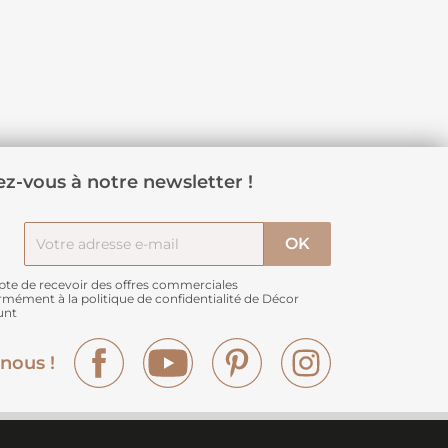
z-vous à notre newsletter !
pte de recevoir des offres commerciales
rmément à
la politique de confidentialité de Décor
unt
Facebook
YouTube
Pinterest
Instagram
nous !