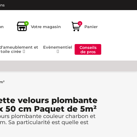
ins
+
0
on
Votre magasin
Panier
 d'ameublement et
Evènementiel
Conseils
toile cirée
de pros
5m²
ette velours plombante
 x 50 cm Paquet de 5m²
ours plombante couleur charbon et
. Sa particularité est quelle est