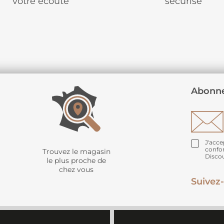
votre écoute
sécurisé
Abonne
J'acce
confo
Trouvez le magasin
Disco
le plus proche de
chez vous
Suivez-