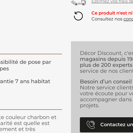
Estimez vos frais de
Ce produit n'est ni
Consultez nos
cond
Décor Discount, c'e
magasins depuis 1
sibilité de pose par
plus de 200 experts
pes
service de nos client
antie 7 ans habitat
Besoin d’un conseil
Notre service client
votre écoute pour v
accompagner dans 
projets.
e couleur charbon et
rité est quelle est
Contactez un
dement et très