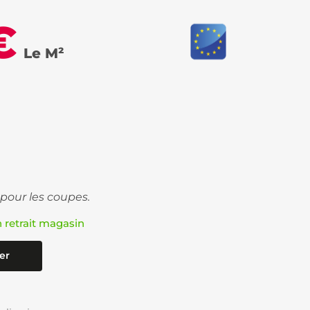
€
Le M²
 pour les coupes.
n retrait magasin
er