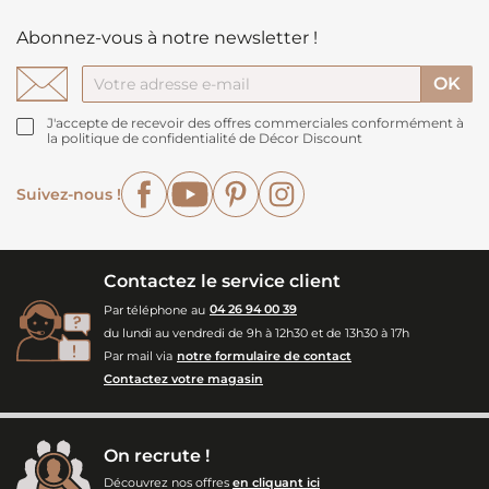
Abonnez-vous à notre newsletter !
J'accepte de recevoir des offres commerciales conformément à
la politique de confidentialité de Décor Discount
Facebook
YouTube
Pinterest
Instagram
Suivez-nous !
Contactez le service client
Par téléphone au
04 26 94 00 39
du lundi au vendredi de 9h à 12h30 et de 13h30 à 17h
Par mail via
notre formulaire de contact
Contactez votre magasin
On recrute !
Découvrez nos offres
en cliquant ici