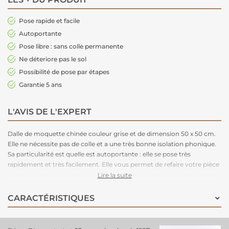
Pose rapide et facile
Autoportante
Pose libre : sans colle permanente
Ne déteriore pas le sol
Possibilité de pose par étapes
Garantie 5 ans
L'AVIS DE L'EXPERT
Dalle de moquette chinée couleur grise et de dimension 50 x 50 cm.
Elle ne nécessite pas de colle et a une très bonne isolation phonique.
Sa particularité est quelle est autoportante : elle se pose très
rapidement et très facilement. Elle vous permet de refaire votre pièce
un peu de temps. Les raccords sont peu visibles. L'avantage des dalles
Lire la suite
de moquette est que la pose de celle-ci est très accessible.
CARACTÉRISTIQUES