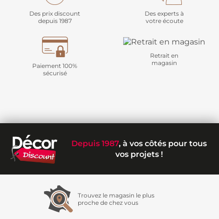
Des prix discount
Des experts à
depuis 1987
votre écoute
Retrait en
magasin
Paiement 100%
sécurisé
Depuis 1987
, à vos côtés pour tous
vos projets !
Trouvez le magasin le plus
proche de chez vous