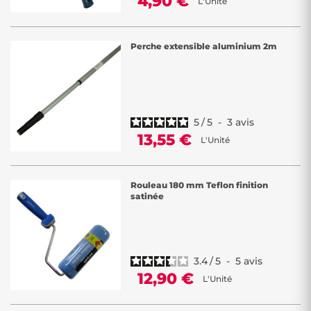
4,90 €
L'Unité
Perche extensible aluminium 2m
5
/
5
-
3
avis
13,55 €
L'Unité
Rouleau 180 mm Teflon finition
satinée
3.4
/
5
-
5
avis
12,90 €
L'Unité