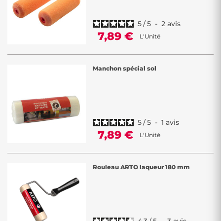
5
/
5
-
2
avis
7,89 €
L'Unité
Manchon spécial sol
5
/
5
-
1
avis
7,89 €
L'Unité
Rouleau ARTO laqueur 180 mm
4.3
/
5
-
3
avis