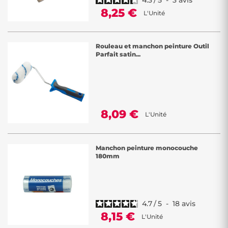
8,25 €
L'Unité
Rouleau et manchon peinture Outil
Parfait satin...
8,09 €
L'Unité
Manchon peinture monocouche
180mm
4.7
/
5
-
18
avis
8,15 €
L'Unité