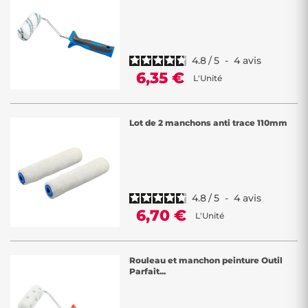
4.8
/
5
-
4
avis
6,35 €
L'Unité
Lot de 2 manchons anti trace 110mm
4.8
/
5
-
4
avis
6,70 €
L'Unité
Rouleau et manchon peinture Outil
Parfait...