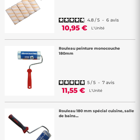
4.8
/
5
-
6
avis
10,95 €
L'Unité
Rouleau peinture monocouche
180mm
5
/
5
-
7
avis
11,55 €
L'Unité
Rouleau 180 mm spécial cuisine, salle
de bains...