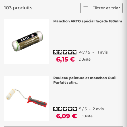
103 produits

Filtrer et trier
Manchon ARTO spécial façade 180mm
4.7
/
5
-
11
avis
6,15 €
L'Unité
Rouleau peinture et manchon Outil
Parfait satin...
5
/
5
-
2
avis
6,09 €
L'Unité