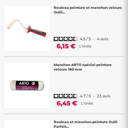
Rouleau peinture et manchon velours
Outil...
4.5
/
5
-
4
avis
6,15 €
L'Unité
Manchon ARTO spécial peinture
velours 180 mm
4.7
/
5
-
23
avis
6,45 €
L'Unité
Rouleau et manchon peinture Outil
Parfait...