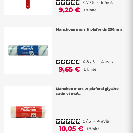
4.7
/
5
-
6
avis
9,20 €
L'Unité
Manchons murs & plafonds 250mm
4.8
/
5
-
4
avis
9,65 €
L'Unité
Manchon murs et plafond glycéro
satin et mat...
5
/
5
-
4
avis
10,05 €
L'Unité