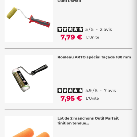
Outil Parfait
5
/
5
-
2
avis
7,79 €
L'Unité
Rouleau ARTO spécial façade 180 mm
4.9
/
5
-
7
avis
7,95 €
L'Unité
Lot de 2 manchons Outil Parfait
finition tendue...