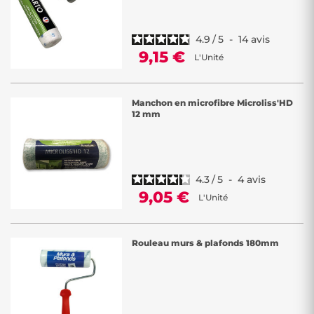
4.9
/
5
-
14
avis
9,15 €
L'Unité
Manchon en microfibre Microliss'HD
12 mm
4.3
/
5
-
4
avis
9,05 €
L'Unité
Rouleau murs & plafonds 180mm