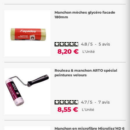
Manchon mèches glycéro facade
180mm
4.8
/
5
-
5
avis
8,20 €
L'Unité
Rouleau & manchon ARTO spécial
peintures velours
4.7
/
5
-
7
avis
8,55 €
L'Unité
Manchon en microfibre Microliss'HD 6