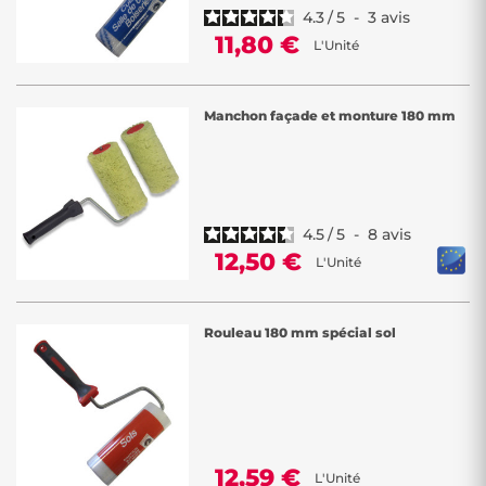
4.3
/
5
-
3
avis
11,80 €
L'Unité
Manchon façade et monture 180 mm
4.5
/
5
-
8
avis
12,50 €
L'Unité
Rouleau 180 mm spécial sol
12,59 €
L'Unité