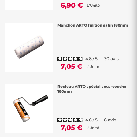
6,90 €
L'Unité
Manchon ARTO finition satin 180mm
4.8
/
5
-
30
avis
7,05 €
L'Unité
Rouleau ARTO spécial sous-couche
180mm
4.6
/
5
-
8
avis
7,05 €
L'Unité