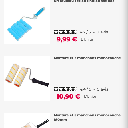
Kit rouleau Téflon finition satinée
4.7
/
5
-
3
avis
9,99 €
L'Unité
Monture et 2 manchons monocouche
4.4
/
5
-
5
avis
10,90 €
L'Unité
Monture et 5 manchons monocouche
180mm