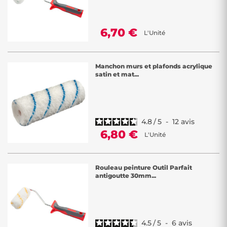
6,70 €
L'Unité
Manchon murs et plafonds acrylique
satin et mat...
4.8
/
5
-
12
avis
6,80 €
L'Unité
Rouleau peinture Outil Parfait
antigoutte 30mm...
4.5
/
5
-
6
avis