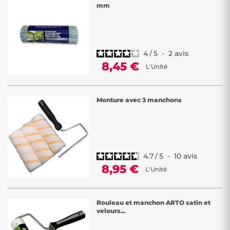
mm
4
/
5
-
2
avis
8,45 €
L'Unité
Monture avec 3 manchons
4.7
/
5
-
10
avis
8,95 €
L'Unité
Rouleau et manchon ARTO satin et
velours...