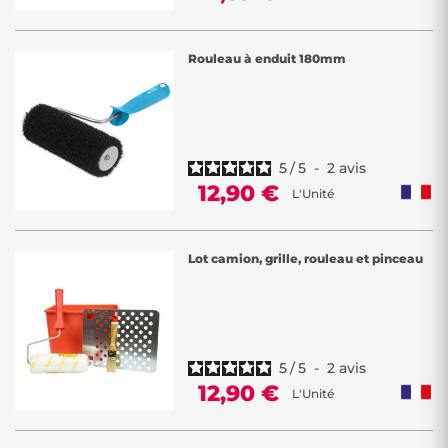
Rouleau à enduit 180mm
5
/
5
-
2
avis
12,90 €
L'Unité
Lot camion, grille, rouleau et pinceau
5
/
5
-
2
avis
12,90 €
L'Unité