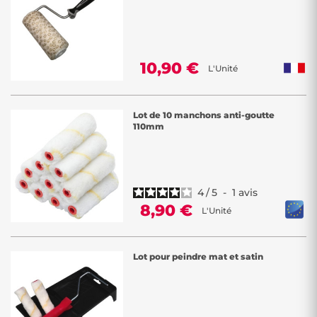
10,90 €
L'Unité
Lot de 10 manchons anti-goutte
110mm
4
/
5
-
1
avis
8,90 €
L'Unité
Lot pour peindre mat et satin