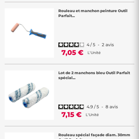
Rouleau et manchon peinture Outil
Parfait...
4
/
5
-
2
avis
7,05 €
L'Unité
Lot de 2 manchons bleu Outil Parfait
spécial...
4.9
/
5
-
8
avis
7,15 €
L'Unité
Rouleau spécial façade diam. 30mm