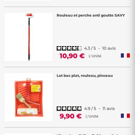
Rouleau et perche anti goutte SAVY
4.3
/
5
-
10
avis
10,90 €
L'Unité
Lot bac plat, rouleau, pinceau
4.9
/
5
-
11
avis
9,90 €
L'Unité