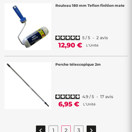
Rouleau 180 mm Teflon finition mate
5
/
5
-
2
avis
12,90 €
L'Unité
Perche télescopique 2m
4.9
/
5
-
17
avis
6,95 €
L'Unité


1
2
3