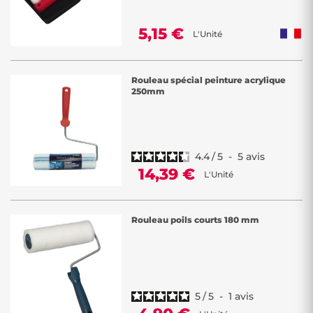
5,15 €
L'Unité
Rouleau spécial peinture acrylique
250mm
4.4
/
5
-
5
avis
14,39 €
L'Unité
Rouleau poils courts 180 mm
5
/
5
-
1
avis