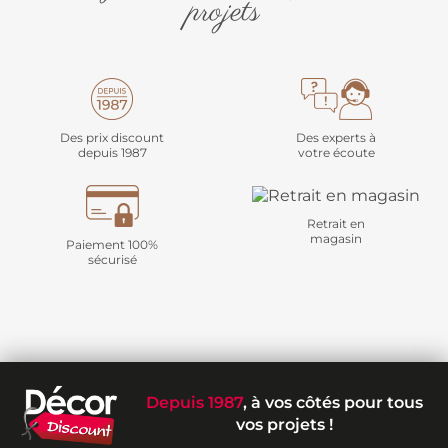
projets
Des prix discount
Des experts à
depuis 1987
votre écoute
Retrait en
magasin
Paiement 100%
sécurisé
Depuis 1987
, à vos côtés pour tous
vos projets !