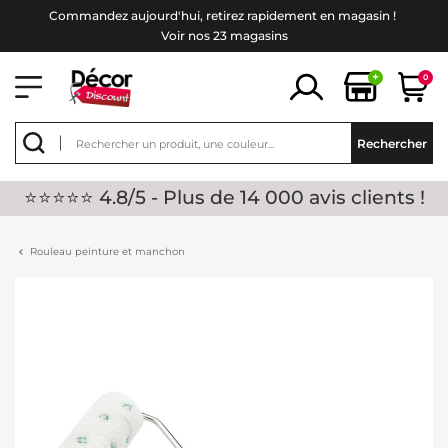
Commandez aujourd'hui, retirez rapidement en magasin !
Voir nos 23 magasins
+
0
Rechercher
⭐⭐⭐⭐⭐ 4.8/5 - Plus de 14 000 avis clients !
Rouleau peinture et manchon