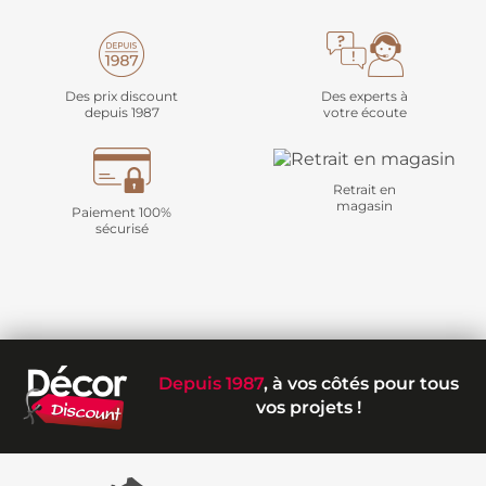
Des prix discount
Des experts à
depuis 1987
votre écoute
Retrait en
magasin
Paiement 100%
sécurisé
Depuis 1987
, à vos côtés pour tous
vos projets !