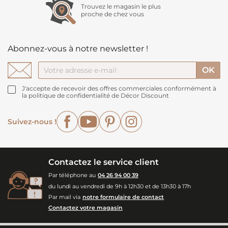
Trouvez le magasin le plus
proche de chez vous
Abonnez-vous à notre newsletter !
J'accepte de recevoir des offres commerciales conformément à
la politique de confidentialité de Décor Discount
Facebook
YouTube
Pinterest
Instagram
Suivez-nous !
Contactez le service client
Par téléphone au
04 26 94 00 39
du lundi au vendredi de 9h à 12h30 et de 13h30 à 17h
Par mail via
notre formulaire de contact
Contactez votre magasin