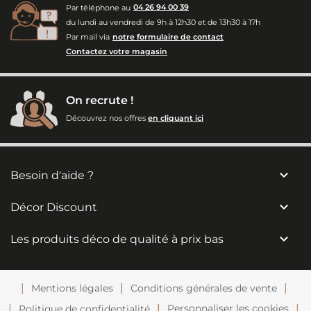
Par téléphone au
04 26 94 00 39
du lundi au vendredi de 9h à 12h30 et de 13h30 à 17h
Par mail via
notre formulaire de contact
Contactez votre magasin
On recrute !
Découvrez nos offres
en cliquant ici

Besoin d'aide ?

Décor Discount

Les produits déco de qualité à prix bas
Mentions légales
Conditions générales de vente
Personnaliser les cookies
Politique de confidentialité