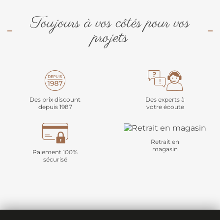
Toujours à vos côtés pour vos
projets
Des prix discount
Des experts à
depuis 1987
votre écoute
Retrait en
magasin
Paiement 100%
sécurisé