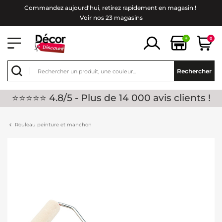
Commandez aujourd'hui, retirez rapidement en magasin !
Voir nos 23 magasins
+
0
Rechercher
⭐⭐⭐⭐⭐ 4.8/5 - Plus de 14 000 avis clients !
Rouleau peinture et manchon