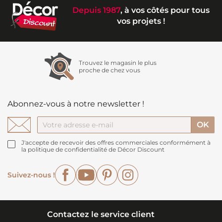
Depuis 1987
, à vos côtés pour tous
vos projets !
Trouvez le magasin le plus
proche de chez vous
Abonnez-vous à notre newsletter !
J'accepte de recevoir des offres commerciales conformément à
la politique de confidentialité de Décor Discount
Facebook
YouTube
Pinterest
Instagram
Suivez-nous !
Contactez le service client