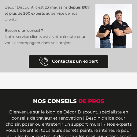
Décor Discount, c'est
23 magasins depuis 1987
et
plus de 200 experts
au service de nos
clients.
Besoin d’un conseil ?
Notre service clients est à votre écoute pour
vous accompagner dans vos projets.
Contactez un expert
NOS CONSEILS
DE PROS
Bienvenue sur le blog de Décor Discount, spécialiste en
conseils de travaux et rénovation ! Besoin d'aide pour
choisir, poser ou entretenir un support mural ? Nos experts
vous libèrent ici tous leurs secrets peinture intérieure pour
avoir les bons gestes et découvrir les meilleures tendances