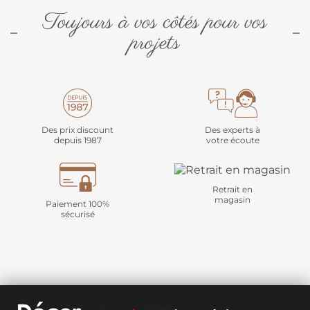
Toujours à vos côtés pour vos
projets
Des prix discount
Des experts à
depuis 1987
votre écoute
Retrait en
magasin
Paiement 100%
sécurisé