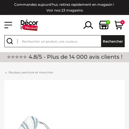
Commandez aujourd'hui, retirez rapidement en magasin !
Voir nos 23 magasins
+
0
Rechercher
⭐⭐⭐⭐⭐ 4.8/5 - Plus de 14 000 avis clients !
Rouleau peinture et manchon