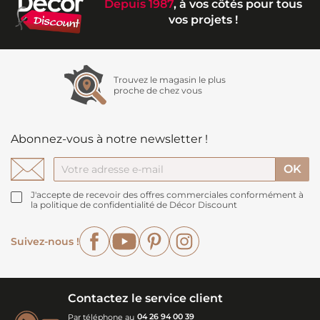
Depuis 1987
, à vos côtés pour tous
vos projets !
Trouvez le magasin le plus
proche de chez vous
Abonnez-vous à notre newsletter !
J'accepte de recevoir des offres commerciales conformément à
la politique de confidentialité de Décor Discount
Facebook
YouTube
Pinterest
Instagram
Suivez-nous !
Contactez le service client
Par téléphone au
04 26 94 00 39