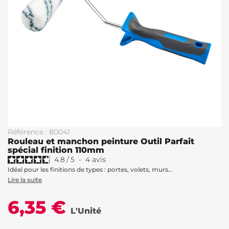
Référence : 80041
Rouleau et manchon peinture Outil Parfait
spécial finition 110mm
4.8
/
5
-
4
avis
Idéal pour les finitions de types : portes, volets, murs...
Lire la suite
6,35 €
L'Unité