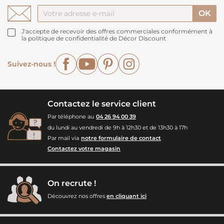
J'accepte de recevoir des offres commerciales conformément à
la politique de confidentialité de Décor Discount
Facebook
YouTube
Pinterest
Instagram
Suivez-nous !
Contactez le service client
Par téléphone au
04 26 94 00 39
du lundi au vendredi de 9h à 12h30 et de 13h30 à 17h
Par mail via
notre formulaire de contact
Contactez votre magasin
On recrute !
Découvrez nos offres
en cliquant ici