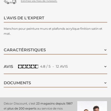
Estimez vos frais de livraison.
L'AVIS DE L'EXPERT
Manchon pour peinture murs et plafonds acrylique finition satin et
mat.
CARACTÉRISTIQUES
AVIS
4.8
/
5
-
12
AVIS
DOCUMENTS
Décor Discount, c'est
23 magasins depuis 1987
et
plus de 200 experts
au service de nos