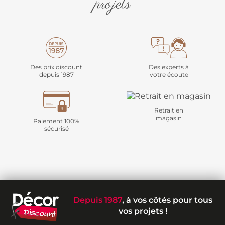
projets
Des prix discount
Des experts à
depuis 1987
votre écoute
Retrait en
magasin
Paiement 100%
sécurisé
Depuis 1987
, à vos côtés pour tous
vos projets !