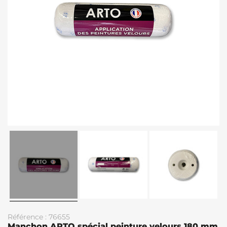
Référence : 76655
Manchon ARTO spécial peinture velours 180 mm