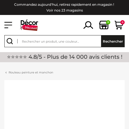
Commandez aujourd'hui, retirez rapidement en magasin !
Voir nos 23 magasins
+
0
Rechercher
⭐⭐⭐⭐⭐ 4.8/5 - Plus de 14 000 avis clients !
Rouleau peinture et manchon