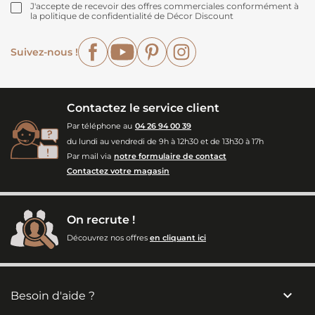
J'accepte de recevoir des offres commerciales conformément à
la politique de confidentialité de Décor Discount
Facebook
YouTube
Pinterest
Instagram
Suivez-nous !
Contactez le service client
Par téléphone au
04 26 94 00 39
du lundi au vendredi de 9h à 12h30 et de 13h30 à 17h
Par mail via
notre formulaire de contact
Contactez votre magasin
On recrute !
Découvrez nos offres
en cliquant ici

Besoin d'aide ?