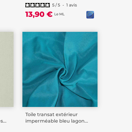
5
/
5
-
1
avis
13,90 €
Le ML
Toile transat extérieur
...
imperméable bleu lagon...