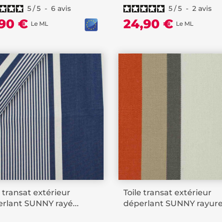
5
/
5
-
6
avis
5
/
5
-
2
avis
,90 €
24,90 €
Le ML
Le ML
e transat extérieur
Toile transat extérieur
rlant SUNNY rayé...
déperlant SUNNY rayures