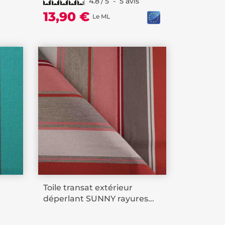
4.8
/
5
-
5
avis
13,90 €
Le ML
Toile transat extérieur
déperlant SUNNY rayures...