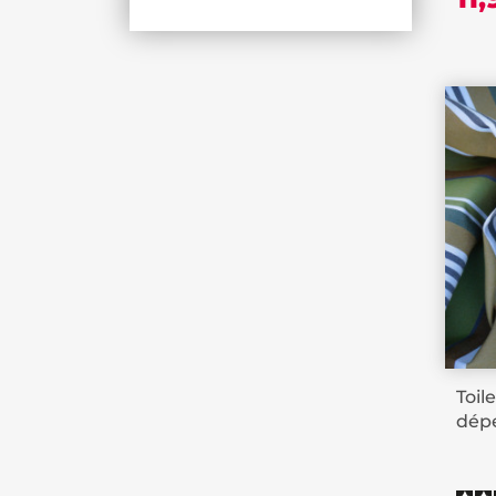
Toil
dépe