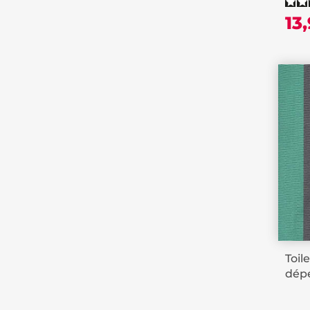
13
Toil
dépe