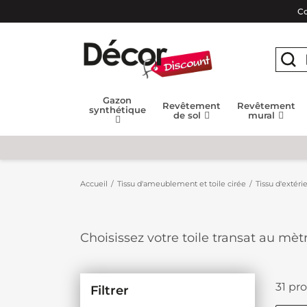
Co
Gazon
Revêtement
Revêtement
synthétique
de sol
mural
Accueil
Tissu d'ameublement et toile cirée
Tissu d'extéri
Choisissez votre toile transat au mèt
aux intempéries, nos tissus outdoor s
31 pro
Filtrer