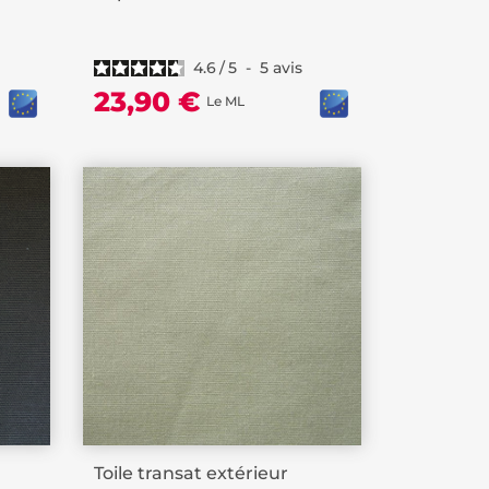
4.6
/
5
-
5
avis
23,90 €
Le ML
Toile transat extérieur