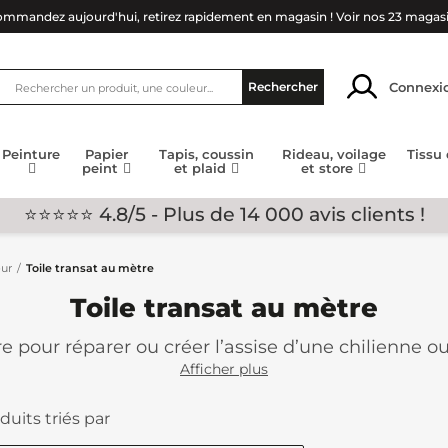
mmandez aujourd'hui, retirez rapidement en magasin !
Voir nos 23 magas
Connexi
Rechercher
Peinture
Papier
Tapis, coussin
Rideau, voilage
Tissu
peint
et plaid
et store
⭐⭐⭐⭐⭐ 4.8/5 - Plus de 14 000 avis clients !
eur
Toile transat au mètre
Toile transat au mètre
re pour réparer ou créer l’assise d’une chilienne o
ont parfaits pour le mobilier de jardin.
Afficher plus
duits triés par