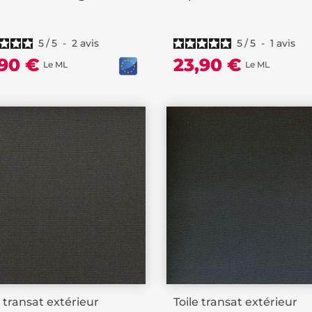
5
/
5
-
2
avis
5
/
5
-
1
avis
,90 €
23,90 €
Le ML
Le ML
e transat extérieur
Toile transat extérieur