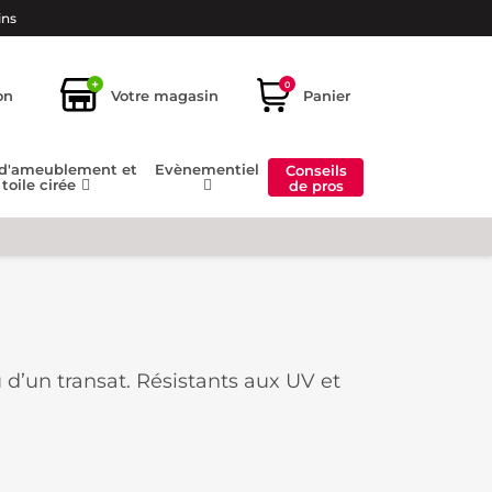
ins
+
0
on
Votre magasin
Panier
 d'ameublement et
Evènementiel
Conseils
toile cirée
de pros
u d’un transat. Résistants aux UV et