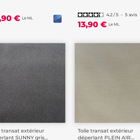
4.2
/
5
-
5
avis
,90 €
Le ML
13,90 €
Le ML
e transat extérieur
Toile transat extérieur
rlant SUNNY gris...
déperlant PLEIN AIR...