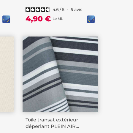
4.6
/
5
-
5
avis
4,90 €
Le ML
Toile transat extérieur
déperlant PLEIN AIR...