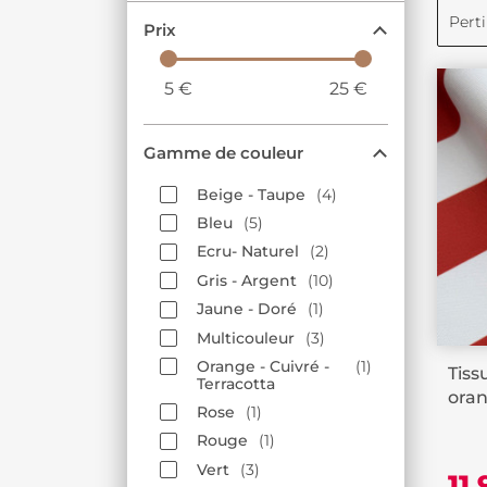
Pert
Prix
5
€
25
€
Gamme de couleur
Beige - Taupe
4
Bleu
5
Ecru- Naturel
2
Gris - Argent
10
Jaune - Doré
1
Multicouleur
3
Orange - Cuivré -
1
Tiss
Terracotta
ora
Rose
1
Rouge
1
Vert
3
11