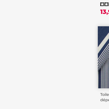
13
Toil
dépe