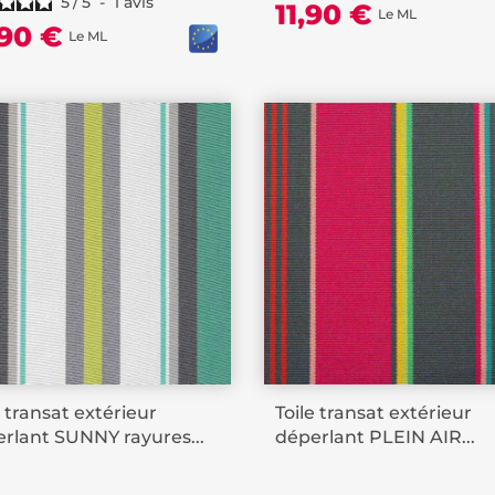
5
/
5
-
1
avis
11,90 €
Le ML
,90 €
Le ML
e transat extérieur
Toile transat extérieur
rlant SUNNY rayures...
déperlant PLEIN AIR...