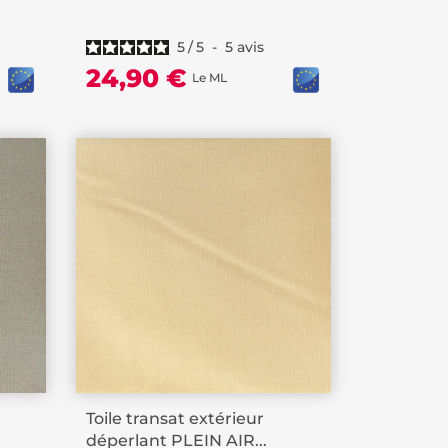
5
/
5
-
5
avis
24,90 €
Le ML
Toile transat extérieur
déperlant PLEIN AIR...