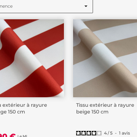

inence
u extérieur à rayure
Tissu extérieur à rayure
nge 150 cm
beige 150 cm
4
/
5
-
1
avis
,90 €
Le ML