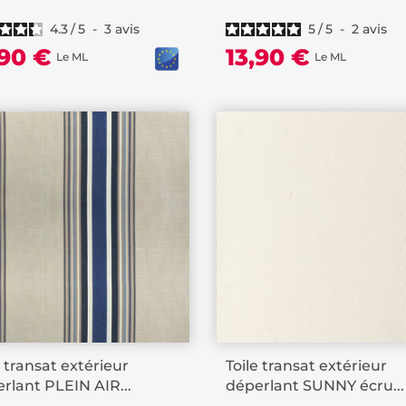
4.3
/
5
-
3
avis
5
/
5
-
2
avis
,90 €
13,90 €
Le ML
Le ML
e transat extérieur
Toile transat extérieur
rlant PLEIN AIR...
déperlant SUNNY écru...