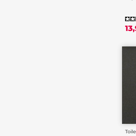
13
Toil