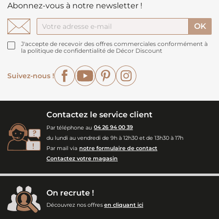
Abonnez-vous à notre newsletter !
J'accepte de recevoir des offres commerciales conformément à
la politique de confidentialité de Décor Discount
Facebook
YouTube
Pinterest
Instagram
Suivez-nous !
Contactez le service client
Par téléphone au
04 26 94 00 39
du lundi au vendredi de 9h à 12h30 et de 13h30 à 17h
Par mail via
notre formulaire de contact
Contactez votre magasin
On recrute !
Découvrez nos offres
en cliquant ici