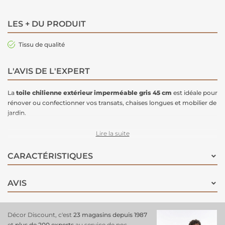
LES + DU PRODUIT
Tissu de qualité
L'AVIS DE L'EXPERT
La
toile chilienne extérieur
imperméable gris 45 cm
est idéale pour
rénover ou confectionner vos transats, chaises longues et mobilier de
jardin.
Conçue pour un usage extérieur, cette toile résistante supporte une
Lire la suite
exposition prolongée et conserve sa tenue dans le temps. Sa texture
robuste assure confort et solidité, que ce soit pour une
chilienne
, un
CARACTÉRISTIQUES
transat
ou d’autres assises de jardin. Facile à manipuler, elle convient
parfaitement à vos projets de rénovation ou de DIY.
AVIS
Caractéristiques :
Largeur
: 45 cm
Décor Discount, c'est
23 magasins depuis 1987
Couleur
: Gris
et
plus de 200 experts
au service de nos