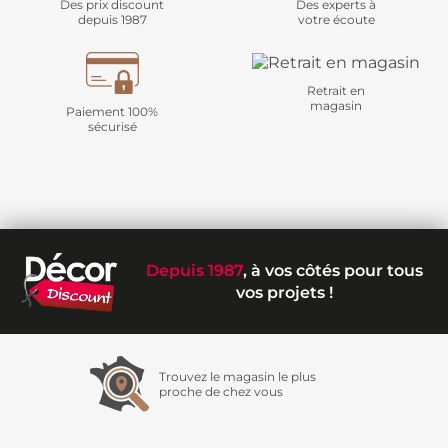
Des prix discount
Des experts à
depuis 1987
votre écoute
Retrait en
magasin
Paiement 100%
sécurisé
Depuis 1987
, à vos côtés pour tous
vos projets !
Trouvez le magasin le plus
proche de chez vous