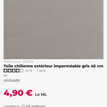
Référence : 86095
Toile chilienne extérieur imperméable gris 45 cm
4
/
5
-
1
avis
La
Lire la suite
4,90 €
Le ML
Largeur : 0.45 mètres