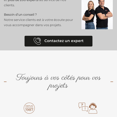
clients.
Propriété
: Imperméable
Usage
: Transat, chilienne et mobilier d’extérieur
Besoin d’un conseil ?
Notre service clients est à votre écoute pour
Un
tissu de qualité
, durable et pratique, pour donner une seconde
vous accompagner dans vos projets.
vie à votre mobilier d’extérieur.
Contactez un expert
Toujours à vos côtés pour vos
projets