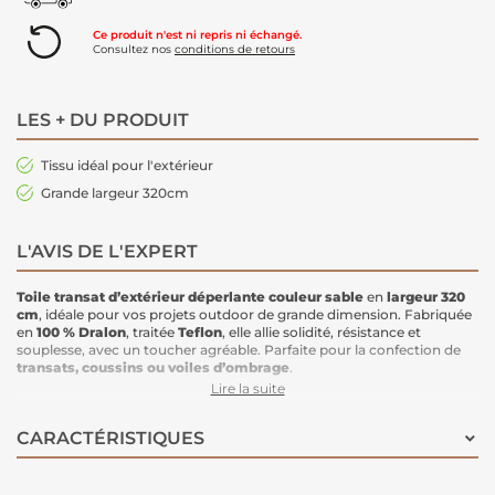
Ce produit n'est ni repris ni échangé.
Consultez nos
conditions de retours
LES + DU PRODUIT
Tissu idéal pour l'extérieur
Grande largeur 320cm
L'AVIS DE L'EXPERT
Toile transat d’extérieur déperlante
couleur sable
en
largeur 320
cm
, idéale pour vos projets outdoor de grande dimension. Fabriquée
en
100 % Dralon
, traitée
Teflon
, elle allie solidité, résistance et
souplesse, avec un toucher agréable. Parfaite pour la confection de
transats, coussins ou voiles d’ombrage
.
Idéale pour :
Lire la suite
toile de
transat
coussins de
salon de jardin, chaises ou fauteuils
CARACTÉRISTIQUES
matelas bain de soleil
poufs et coussins pour palettes
sacs de plage, paniers ou cabas
chaises longues