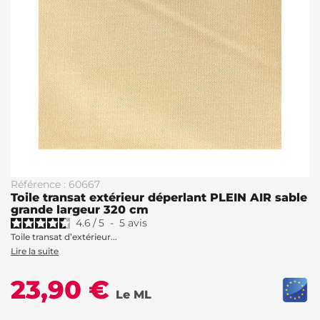
Référence : 60667
Toile transat extérieur déperlant PLEIN AIR sable
grande largeur 320 cm
4.6
/
5
-
5
avis
Toile transat d’extérieur...
Lire la suite
23,90 €
Le ML