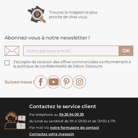
Trouvez le magasin le plus
proche de chez vous
Abonnez-vous à notre newsletter !
J'accepte de recevoir des offres commerciales conformément à
la politique de confidentialité de Décor Discount
Facebook
YouTube
Pinterest
Instagram
Suivez-nous !
Contactez le service client
Par téléphone au
04 26 94 00 39
du lundi au vendredi de 9h à 12h30 et de 13h30 à 17h
Par mail via
notre formulaire de contact
Contactez votre magasin