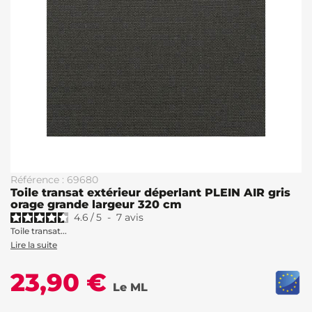
Référence : 69680
Toile transat extérieur déperlant PLEIN AIR gris
orage grande largeur 320 cm
4.6
/
5
-
7
avis
Toile transat...
Lire la suite
23,90 €
Le ML