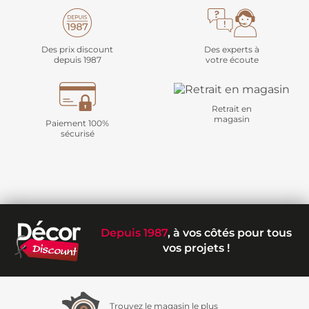
Des prix discount
Des experts à
depuis 1987
votre écoute
Retrait en
magasin
Paiement 100%
sécurisé
Depuis 1987
, à vos côtés pour tous
vos projets !
Trouvez le magasin le plus