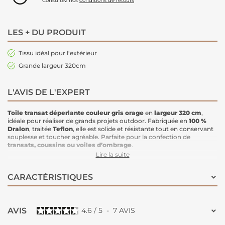
Consultez nos
conditions de retours
LES + DU PRODUIT
Tissu idéal pour l'extérieur
Grande largeur 320cm
L'AVIS DE L'EXPERT
Toile transat déperlante
couleur gris orage
en
largeur 320 cm
,
idéale pour réaliser de grands projets outdoor. Fabriquée en
100 %
Dralon
, traitée
Teflon
, elle est solide et résistante tout en conservant
souplesse et toucher agréable. Parfaite pour la confection de
transats, coussins ou voiles d’ombrage
.
Idéale pour :
Lire la suite
toile de
transat
coussins de
salon de jardin, chaises ou fauteuils
CARACTÉRISTIQUES
matelas bain de soleil
poufs et coussins pour palettes
sacs de plage, paniers ou cabas
chaises longues
AVIS
4.6
/
5
-
7
AVIS