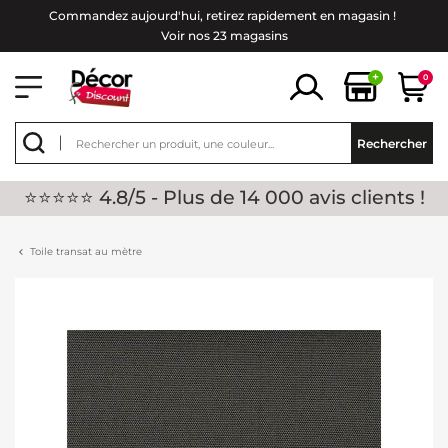
Commandez aujourd'hui, retirez rapidement en magasin !
Voir nos 23 magasins
+
0
Rechercher
⭐⭐⭐⭐⭐ 4.8/5 - Plus de 14 000 avis clients !
Toile transat au mètre