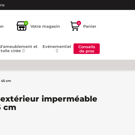
ins
+
0
on
Votre magasin
Panier
 d'ameublement et
Evènementiel
Conseils
toile cirée
de pros
e 45 cm
e extérieur imperméable
5 cm