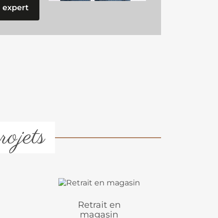
 expert
rojets
Retrait en
magasin