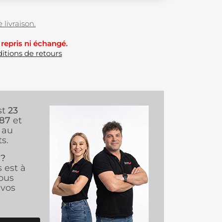
 livraison.
 repris ni échangé.
itions de retours
st
23
987
et
au
s.
 ?
s est à
ous
vos