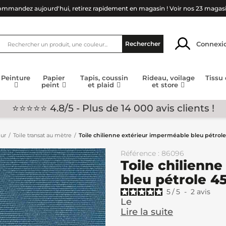
mmandez aujourd'hui, retirez rapidement en magasin !
Voir nos 23 magas
Connexi
Rechercher
Peinture
Papier
Tapis, coussin
Rideau, voilage
Tissu
peint
et plaid
et store
⭐⭐⭐⭐⭐ 4.8/5 - Plus de 14 000 avis clients !
eur
Toile transat au mètre
Toile chilienne extérieur imperméable bleu pétrol
Référence : 86096
Toile chilienn
bleu pétrole 4
5
/
5
-
2
avis
Le
Lire la suite