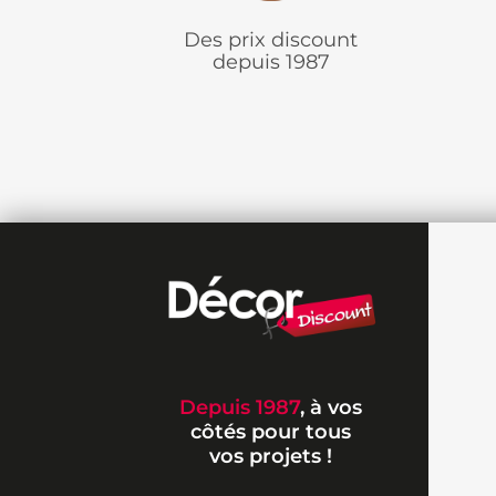
Usage
: Transat, chilienne et mobil
Des prix discount
depuis 1987
Un
tissu de qualité
et robuste pour 
longévité à vos meubles de jardin.
Depuis 1987
, à vos
côtés pour tous
vos projets !