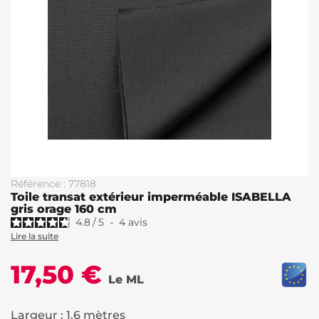
Référence : 77818
Toile transat extérieur imperméable ISABELLA
gris orage 160 cm
4.8
/
5
-
4
avis
Lire la suite
17,50 €
Le ML
Largeur : 1.6 mètres