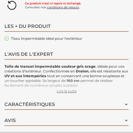
Ce produit n'est ni repris ni échangé.
Consultez nos
conditions de retours
LES + DU PRODUIT
Tissu imperméable idéal pour l'extérieur
L'AVIS DE L'EXPERT
Toile de transat imperméable
couleur gris orage
, idéale pour vos
créations d’extérieur. Confectionnée en
Dralon
, elle est résistante aux
UV et aux intempéries
tout en conservant une bonne souplesse et
un toucher agréable. Sa largeur de
160 cm
permet de réaliser
facilement de nombreux projets outdoor.
Idéale pour :
Lire la suite
toile de
transat
housses de salon de jardin
CARACTÉRISTIQUES
housses de
barbecue
sacs de rangement pour coussins
rideaux extérieurs
rideaux de pergola
AVIS
nappes, tonnelles ou voiles d’ombrage