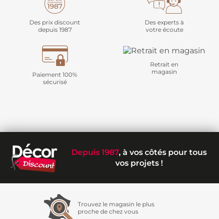
Des prix discount
Des experts à
depuis 1987
votre écoute
Retrait en
magasin
Paiement 100%
sécurisé
Depuis 1987
, à vos côtés pour tous
vos projets !
Trouvez le magasin le plus
proche de chez vous