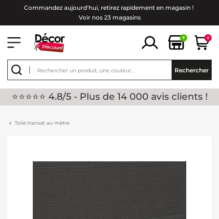
Commandez aujourd'hui, retirez rapidement en magasin !
Voir nos 23 magasins
+
0
Rechercher
⭐⭐⭐⭐⭐ 4.8/5 - Plus de 14 000 avis clients !
Toile transat au mètre