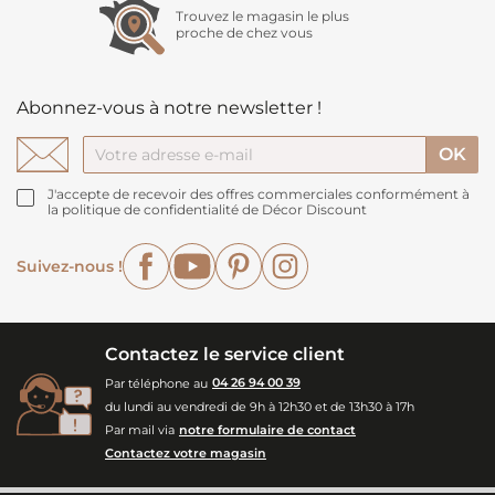
Trouvez le magasin le plus
proche de chez vous
Abonnez-vous à notre newsletter !
J'accepte de recevoir des offres commerciales conformément à
la politique de confidentialité de Décor Discount
Facebook
YouTube
Pinterest
Instagram
Suivez-nous !
Contactez le service client
Par téléphone au
04 26 94 00 39
du lundi au vendredi de 9h à 12h30 et de 13h30 à 17h
Par mail via
notre formulaire de contact
Contactez votre magasin