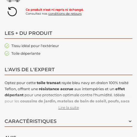
Ce produit n'est ni repris ni échangé.
Consultez nos
conditions de retours
LES + DU PRODUIT
Tissu idéal pour l'extérieur
Toile déperlante
L'AVIS DE L'EXPERT
Optez pour cette
toile transat
rayée bleu navy en dralon 100% traité
Teflon, offrant une
résistance accrue
aux intempéries et un
effet
déperlant
pour une protection optimale contre l'humidité. Idéale
pour les
coussins de jardin, matelas de bain de soleil, poufs, sacs
de plage, et chaises longues
, elle combine
solidité
et
souplesse
,
Lire la suite
tout en offrant un
toucher agréable
. Ce tissu est spécialement conçu
pour l’extérieur, garantissant une longue durée de vie tout en étant
CARACTÉRISTIQUES
facile à entretenir.
Caractéristiques :