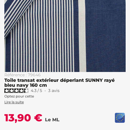
Référence : 79646
Toile transat extérieur déperlant SUNNY rayé
bleu navy 160 cm
4.3
/
5
-
3
avis
Optez pour cette
Lire la suite
13,90 €
Le ML