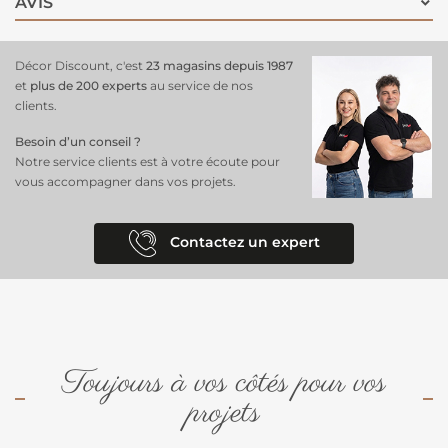
AVIS
Largeur
: 160 cm
Matériau
: Dralon 100% traité Teflon
Décor Discount, c'est
23 magasins depuis 1987
et
plus de 200 experts
au service de nos
Caractéristiques
: Déperlant, résistant, facile à entretenir
clients.
Usage
: Coussins, matelas de transats, poufs, sacs, mobilier
Besoin d’un conseil ?
extérieur
Notre service clients est à votre écoute pour
Apportez confort et durabilité à vos aménagements extérieurs avec
vous accompagner dans vos projets.
ce tissu de qualité supérieure.
Contactez un expert
Toujours à vos côtés pour vos
projets