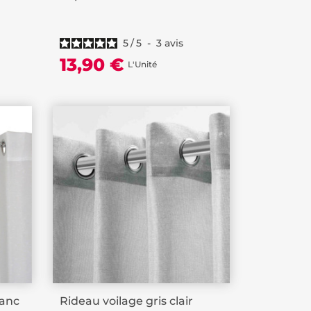
5
/
5
-
3
avis
13,90 €
L'Unité
lanc
Rideau voilage gris clair