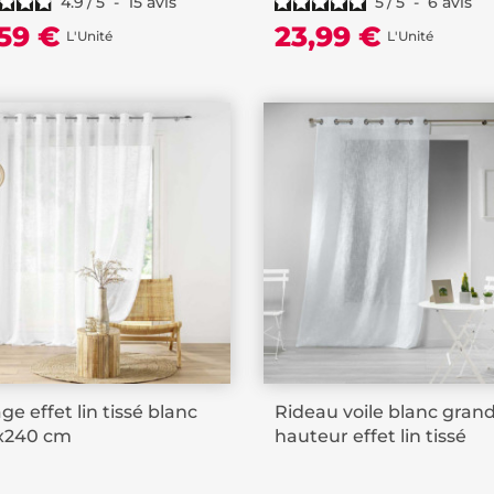
4.9
/
5
-
15
avis
5
/
5
-
6
avis
,59 €
23,99 €
L'Unité
L'Unité
age effet lin tissé blanc
Rideau voile blanc gran
x240 cm
hauteur effet lin tissé