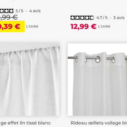
5
/
5
-
4
avis
2,99 €
4.7
/
5
-
3
avis
0,39 €
12,99 €
L'Unité
L'Unité
age effet lin tissé blanc
Rideau œillets voilage b