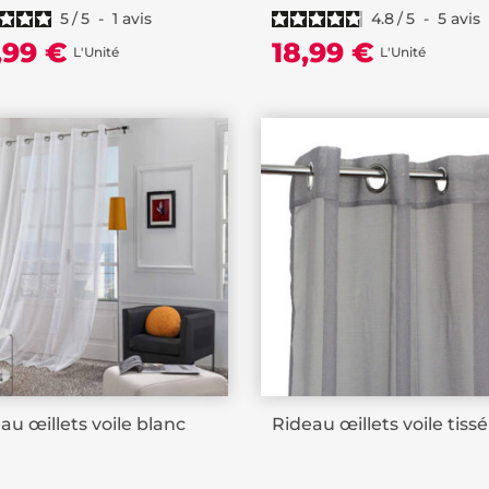
5
/
5
-
1
avis
4.8
/
5
-
5
avis
,99 €
18,99 €
L'Unité
L'Unité
au œillets voile blanc
Rideau œillets voile tissé