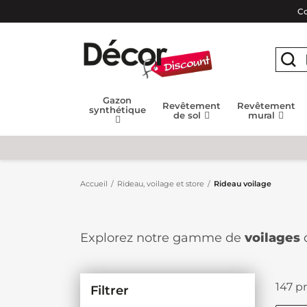
Co
Gazon
Revêtement
Revêtement
synthétique
de sol
mural
Accueil
Rideau, voilage et store
Rideau voilage
Explorez notre gamme de
voilages
décoration intérieure en offrant une
ces accessoires déco peuvent ajouter
147 pr
Filtrer
Les voilages sont bien plus que de sim
délicatement la lumière naturelle, l