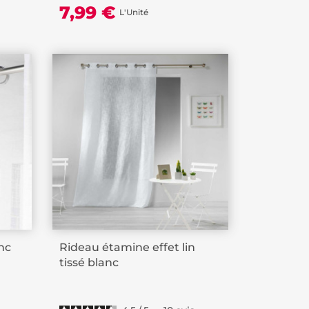
7,99 €
L'Unité
anc
Rideau étamine effet lin
tissé blanc