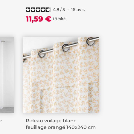
4.8
/
5
-
16
avis
11,59 €
L'Unité
ir
Rideau voilage blanc
feuillage orangé 140x240 cm