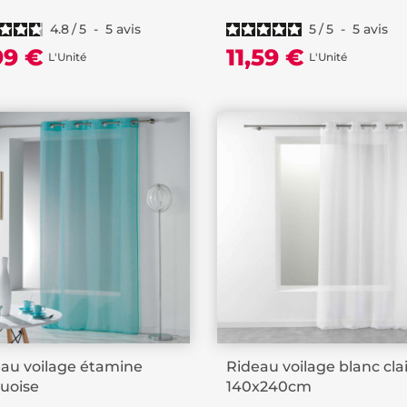
4.8
/
5
-
5
avis
5
/
5
-
5
avis
99 €
11,59 €
L'Unité
L'Unité
au voilage étamine
Rideau voilage blanc cla
uoise
140x240cm