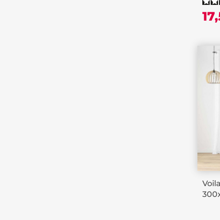
17
Voil
300