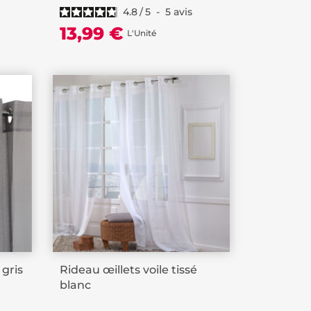
4.8
/
5
-
5
avis
13,99 €
L'Unité
 gris
Rideau œillets voile tissé
blanc