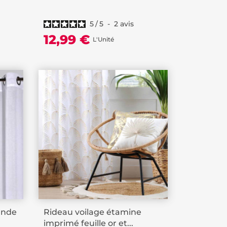
5
/
5
-
2
avis
12,99 €
L'Unité
ande
Rideau voilage étamine
imprimé feuille or et...