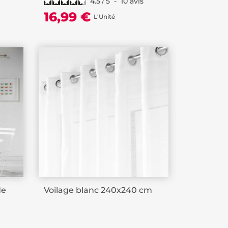
4.5
/
5
-
10
avis
16,99 €
L'Unité
de
Voilage blanc 240x240 cm