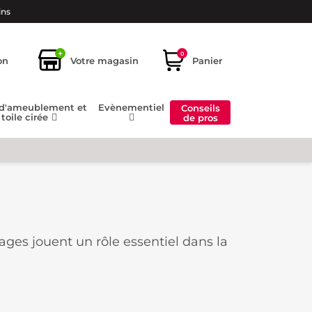
ins
+
0
on
Votre magasin
Panier
 d'ameublement et
Evènementiel
Conseils
toile cirée
de pros
ages jouent un rôle essentiel dans la
limer une pièce. Découvrez comment
rieur.
 artisans de la lumière. En filtrant
ble dans la pièce. Leur transparence