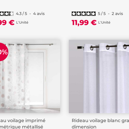
4.3
/
5
-
4
avis
5
/
5
-
2
avis
,99 €
11,99 €
L'Unité
L'Unité
0%
au voilage imprimé
Rideau voilage blanc gr
étrique métallisé
dimension