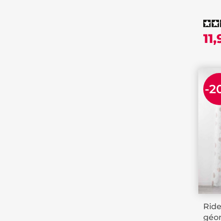
11
-2
Ride
géom