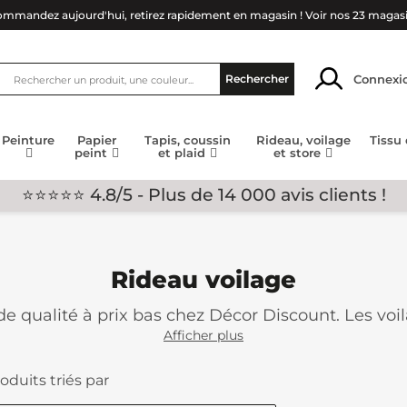
mmandez aujourd'hui, retirez rapidement en magasin !
Voir nos 23 magas
Connexi
Rechercher
Peinture
Papier
Tapis, coussin
Rideau, voilage
Tissu
peint
et plaid
et store
⭐⭐⭐⭐⭐ 4.8/5 - Plus de 14 000 avis clients !
Rideau voilage
de qualité à prix bas chez Décor Discount. Les voil
 solution élégante pour filtrer la lumière et sub
Afficher plus
 une touche de légèreté et d'élégance à votre inté
oduits triés par
ples éléments fonctionnels ; ils sont de véritables
es voilages créent une atmosphère douce et agréa