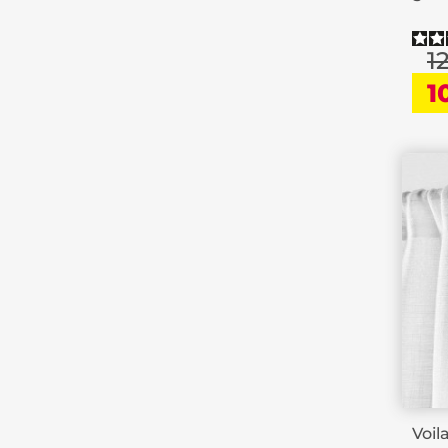
1
1
Voil