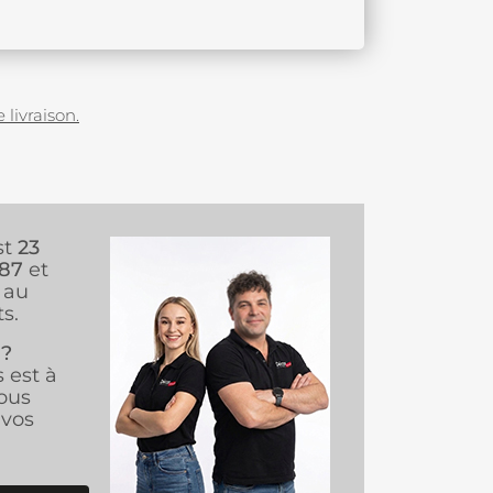
 livraison.
st
23
987
et
au
s.
 ?
s est à
ous
vos