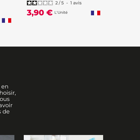
2
/
5
-
1
avis
18,95
3,90 €
L'Unité
 en
oisir,
vous
avoir
s de