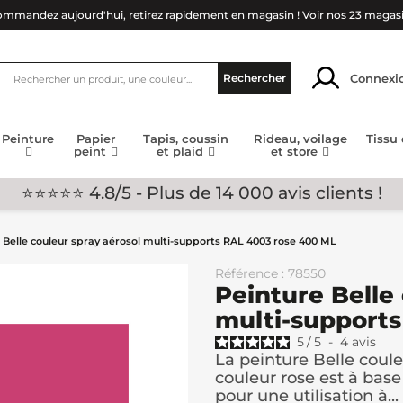
mmandez aujourd'hui, retirez rapidement en magasin !
Voir nos 23 magas
Connexi
Rechercher
Peinture
Papier
Tapis, coussin
Rideau, voilage
Tissu
peint
et plaid
et store
⭐⭐⭐⭐⭐ 4.8/5 - Plus de 14 000 avis clients !
 Belle couleur spray aérosol multi-supports RAL 4003 rose 400 ML
Référence : 78550
Peinture Belle
multi-support
5
/
5
-
4
avis
La peinture Belle coul
couleur rose est à base
pour une utilisation à...