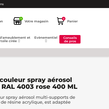
ins
+
0
on
Votre magasin
Panier
 d'ameublement et
Evènementiel
Conseils
toile cirée
de pros
 couleur spray aérosol
s RAL 4003 rose 400 ML
eur spray aérosol multi-supports de
 de résine acrylique, est adaptée