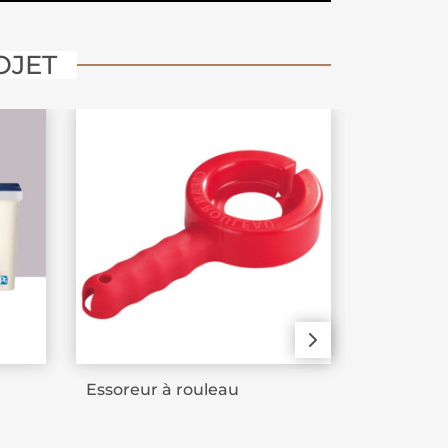
OJET
Essoreur à rouleau
Peinture 
Blanc Bri