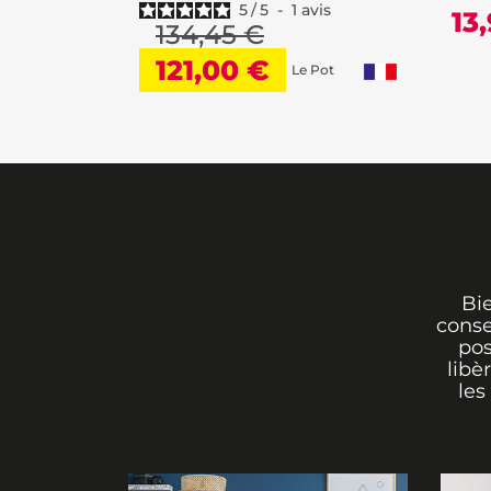
5
/
5
-
1
avis
13
134,45 €
121,00 €
Le Pot
Bi
conse
pos
libè
les