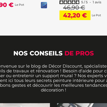
5
/
5
-
1
avis
,90 €
Le Pot
46,90 €
42,20 €
Le Pot
NOS CONSEILS
DE PROS
envenue sur le blog de Décor Discount, spécialiste
ils de travaux et rénovation ! Besoin d'aide pour ch
er ou entretenir un support mural ? Nos experts 
rent ici tous leurs secrets peinture intérieure pour 
 bons gestes et découvrir les meilleures tendance
décoration !