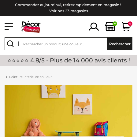
Commandez aujourd'hui, retirez rapidement en magasin !
Voir nos 23 magasins
+
0
Rechercher
⭐⭐⭐⭐⭐ 4.8/5 - Plus de 14 000 avis clients !
Peinture intérieure couleur