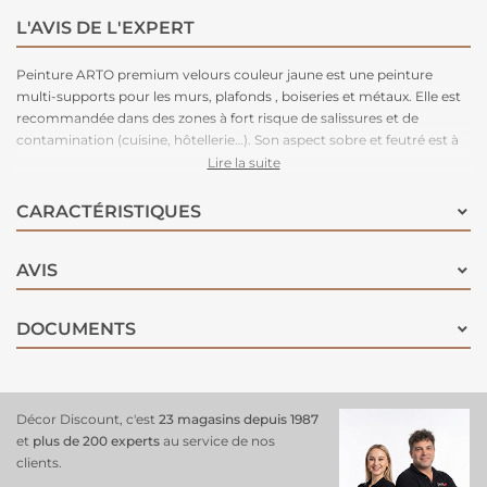
L'AVIS DE L'EXPERT
Peinture ARTO premium velours couleur jaune est une peinture
multi-supports pour les murs, plafonds , boiseries et métaux. Elle est
recommandée dans des zones à fort risque de salissures et de
contamination (cuisine, hôtellerie…). Son aspect sobre et feutré est à
la fois tendance et pratique car il permet de masquer les défauts du
Lire la suite
supports.
CARACTÉRISTIQUES
AVIS
DOCUMENTS
Décor Discount, c'est
23 magasins depuis 1987
et
plus de 200 experts
au service de nos
clients.