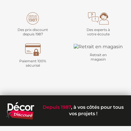
Des prix discount
Des experts à
depuis 1987
votre écoute
Retrait en
magasin
Paiement 100%
sécurisé
Depuis 1987
, à vos côtés pour tous
vos projets !