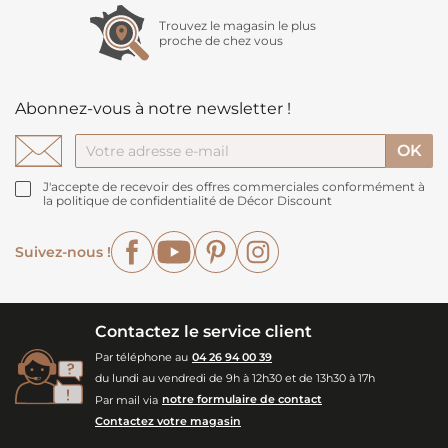
Trouvez le magasin le plus
proche de chez vous
Abonnez-vous à notre newsletter !
J'accepte de recevoir des offres commerciales conformément à
la politique de confidentialité de Décor Discount
Facebook
YouTube
Pinterest
Instagram
Suivez-nous !
Contactez le service client
Par téléphone au
04 26 94 00 39
du lundi au vendredi de 9h à 12h30 et de 13h30 à 17h
Par mail via
notre formulaire de contact
Contactez votre magasin