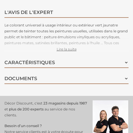
L'AVIS DE L'EXPERT
Le colorant universel à usage intérieur ou extérieur vert jaunatre
permet de teinter toutes les peintures usuelles, utilisées dans le grand
public et le bâtiment : peiture émulsions vinyliques ou acryliques,
peintures mates, satinées brillantes, peintures à l'huile … Tous ces
colorants sont solides à la lumière et aux intempéries. Seules les
Lire la suite
couleurs jaune, rouge, vert et orange ne sont pas recommandées à
l'extérieur lorsqu'elles sont utilisées dans les teintes pastel.
CARACTÉRISTIQUES
DOCUMENTS
Décor Discount, c'est
23 magasins depuis 1987
et
plus de 200 experts
au service de nos
clients.
Besoin d’un conseil ?
Notre service clients est à votre écoute pour