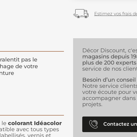
Estimez vos frais de
Décor Discount, c'e
magasins depuis 1
ralentit pas le
plus de 200 experts
hage de votre
service de nos client
nture
Besoin d’un conseil
Notre service client
votre écoute pour v
accompagner dans 
projets.
 le
colorant Idéacolor
Contactez un
atible avec tous types
abellisés, vernis et