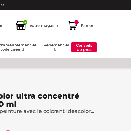
ins
+
0
on
Votre magasin
Panier
 d'ameublement et
Evènementiel
Conseils
toile cirée
de pros
olor ultra concentré
50 ml
einture avec le colorant Idéacolor...