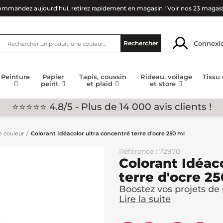
mmandez aujourd'hui, retirez rapidement en magasin !
Voir nos 23 magas
Connexi
Rechercher
Peinture
Papier
Tapis, coussin
Rideau, voilage
Tissu
peint
et plaid
et store
⭐⭐⭐⭐⭐ 4.8/5 - Plus de 14 000 avis clients !
e couleur
Colorant Idéacolor ultra concentré terre d'ocre 250 ml
Référence : 72970
Colorant Idéac
terre d'ocre 2
Boostez vos projets de p
Lire la suite