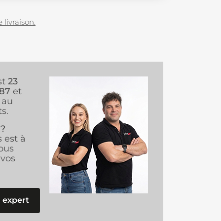
 livraison.
st
23
987
et
au
s.
 ?
s est à
ous
vos
 expert