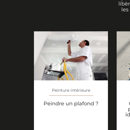
libè
les
Peinture intérieure
Peindre un plafond ?
i