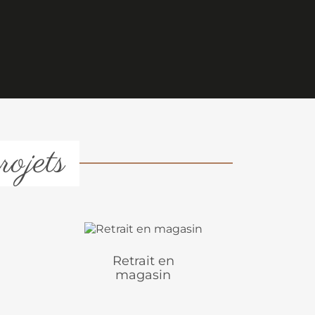
rojets
Retrait en
magasin