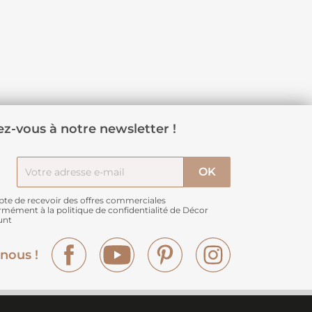
z-vous à notre newsletter !
pte de recevoir des offres commerciales
rmément à
la politique de confidentialité de Décor
unt
Facebook
YouTube
Pinterest
Instagram
nous !