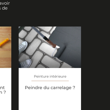
avoir
s de
Peinture intérieure
nt
Peindre du carrelage ?
n ?