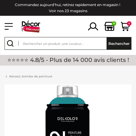
Commandez aujourd'hui, retirez rapidement en magasin !
Voir nos 23 magasins
+
0
Rechercher
⭐⭐⭐⭐⭐ 4.8/5 - Plus de 14 000 avis clients !
Aérosol, bombe de peinture