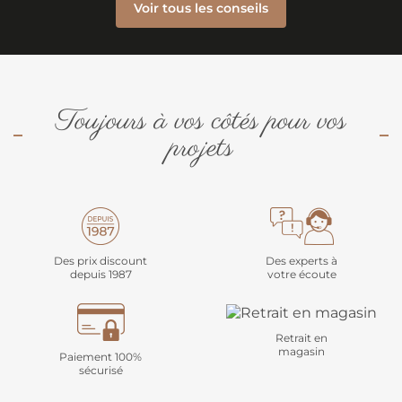
Voir tous les conseils
Toujours à vos côtés pour vos
projets
Des prix discount
Des experts à
depuis 1987
votre écoute
Retrait en
magasin
Paiement 100%
sécurisé