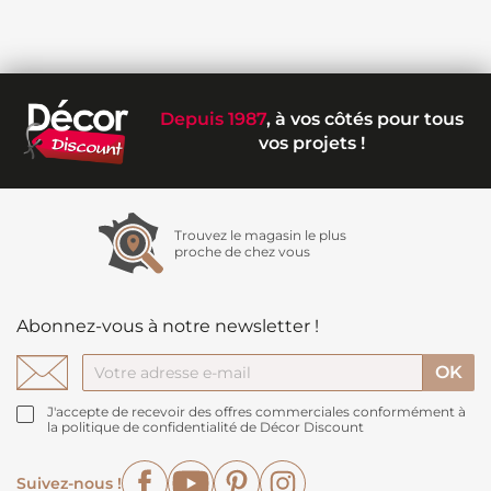
Depuis 1987
, à vos côtés pour tous
vos projets !
Trouvez le magasin le plus
proche de chez vous
Abonnez-vous à notre newsletter !
J'accepte de recevoir des offres commerciales conformément à
la politique de confidentialité de Décor Discount
Facebook
YouTube
Pinterest
Instagram
Suivez-nous !