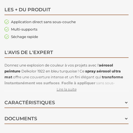
LES + DU PRODUIT
Application direct sans sous-couche
Multi-supports
Séchage rapide
L'AVIS DE L'EXPERT
Donnez une explosion de couleur à vos projets avec l'
aérosol
peinture
Delkolor 1922 en bleu turquoise ! Ce
spray aérosol ultra
mat
offre une couverture intense et un fini élégant qui
transforme
instantanément vos surfaces
.
Facile à appliquer
sans sous-
couche, il est idéal pour peindre et décorer des murs, des objets, des
Lire la suite
éléments en bois comme les portes et les meubles, ainsi que des
surfaces en plastique. Parfait pour les zones difficiles d’accès où un
CARACTÉRISTIQUES
pinceau est impraticable, il assure un résultat impeccable grâce à son
bouchon qui correspond exactement à la couleur de la peinture.
DOCUMENTS
Choisissez le bleu turquoise pour apporter une touche vivante et
originale à votre espace !