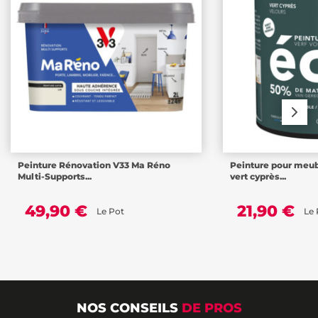
Peinture Rénovation V33 Ma Réno
Peinture pour meu
Multi-Supports...
vert cyprès...
49,90 €
21,90 €
Le Pot
Le 
NOS CONSEILS
DE PROS